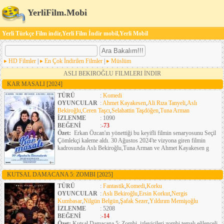
YerliFilm.Mobi
Yerli Türkçe Film indir,Yerli Film İndir mobil,Yerli Mobil
HD Filmler
|
En Çok İndirilen Filmler
|
Müslüm
ASLI BEKIROĞLU FILMLERI İNDIR
KAR MASALI
[2024]
TÜRÜ
:
Komedi
OYUNCULAR
:
Ahmet Kayakesen
,
Ali Rıza Tanyeli
,
Aslı
Bekiroğlu
,
Ceren Taşcı
,
Selahattin Taşdöğen
,
Tuna Arman
İZLENME
: 1090
BEĞENİ
:
-73
Özet:
Erkan Özcan'ın yönettiği bu keyifli filmin senaryosunu Seçil
Çömlekçi kaleme aldı. 30 Ağustos 2024'te vizyona giren filmin
kadrosunda Aslı Bekiroğlu,Tuna Arman ve Ahmet Kayakesen g
KUTSAL DAMACANA 5: ZOMBI
[2025]
TÜRÜ
:
Fantastik
,
Komedi
,
Korku
OYUNCULAR
:
Aslı Bekiroğlu
,
Ersin Korkut
,
Nergis
Kumbasar
,
Nilgün Belgün
,
Şafak Sezer
,
Yıldırım Memişoğlu
İZLENME
: 5208
BEĞENİ
:
-14
Özet:
Kutsal Damacana 5: Zombi, izleyicileri zombi temalı eğlenceli