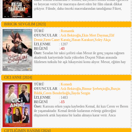
ve heyecan verici bir maceraya davet eden bir film olarak dikkat
çekiyor. Filmde, daha önceki maceralarından tanıdığımız Fikret,
BIRICIK SEVGILIM
[2023]
TÜRÜ
:
Romantik
OYUNCULAR
:
Aslı Bekiroğlu
,
Ekin Mert Daymaz
,
Elif
Demir
,
Etem Caner Karaüç
,
Hasan Karakurt
,
Soley Akça
İZLENME
: 1207
BEĞENİ
:
-43
Özet:
Sıradan bir taksi şoförü olan Mesut ile genç yaşına rağmen
akademik kariyerinde hızla yükselen Doçent Nihan arasında
filizlenen tutkulu bir aşk hikayesini konu alıyor. Mesut, eğitim hay
CICI ANNE
[2024]
TÜRÜ
:
Komedi
OYUNCULAR
:
Aslı Bekiroğlu
,
Binnur Şerbetçioğlu
,
Burçin
Bildik
,
Ceren Benderlioğlu
,
İlayda Sezgin
İZLENME
: 1483
BEĞENİ
:
-15
Özet:
Karısını erken yaşta kaybeden Kemal, iki kızı Ceren ve Beren
ile yaşamaktadır. Kemal ileride kızlarının evlenip gideceğini
düşünerek artık hayatına bir kadın almaya karar verir. Anca
ÇIFTLIĞIMIN HANIMI
[2024]