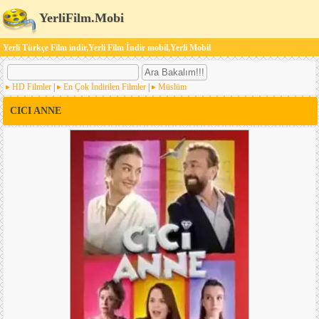
YerliFilm.Mobi
Yerli Türkçe Film indir,Yerli Film İndir mobil,Yerli Mobil
HD Filmler
|
En Çok İndirilen Filmler
|
Müslüm
CICI ANNE