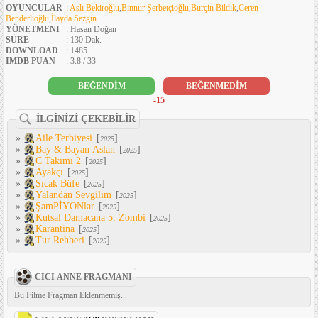
OYUNCULAR
:
Aslı Bekiroğlu
,
Binnur Şerbetçioğlu
,
Burçin Bildik
,
Ceren
Benderlioğlu
,
İlayda Sezgin
YÖNETMENI
: Hasan Doğan
SÜRE
: 130 Dak.
DOWNLOAD
: 1485
IMDB PUAN
: 3.8 / 33
BEĞENDİM
BEĞENMEDİM
-15
İLGİNİZİ ÇEKEBİLİR
»
Aile Terbiyesi
[
]
2025
»
Bay & Bayan Aslan
[
]
2025
»
C Takımı 2
[
]
2025
»
Ayakçı
[
]
2025
»
Sıcak Büfe
[
]
2025
»
Yalandan Sevgilim
[
]
2025
»
ŞamPİYONlar
[
]
2025
»
Kutsal Damacana 5: Zombi
[
]
2025
»
Karantina
[
]
2025
»
Tur Rehberi
[
]
2025
CICI ANNE FRAGMANI
Bu Filme Fragman Eklenmemiş...