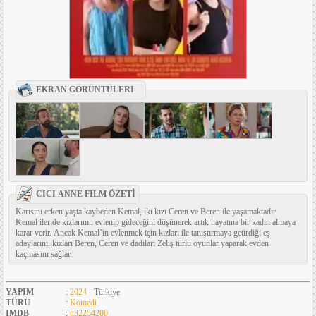
EKRAN GÖRÜNTÜLERI
CICI ANNE FILM ÖZETİ
Karısını erken yaşta kaybeden Kemal, iki kızı Ceren ve Beren ile yaşamaktadır.
Kemal ileride kızlarının evlenip gideceğini düşünerek artık hayatına bir kadın almaya
karar verir. Ancak Kemal’in evlenmek için kızları ile tanıştırmaya getirdiği eş
adaylarını, kızları Beren, Ceren ve dadıları Zeliş türlü oyunlar yaparak evden
kaçmasını sağlar.
YAPIM
:
2024
- Türkiye
TÜRÜ
:
Komedi
IMDB
:
tt32254200