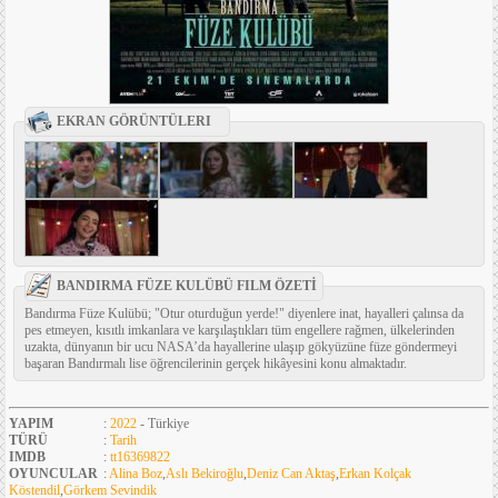
EKRAN GÖRÜNTÜLERI
BANDIRMA FÜZE KULÜBÜ FILM ÖZETİ
Bandırma Füze Kulübü; "Otur oturduğun yerde!" diyenlere inat, hayalleri çalınsa da
pes etmeyen, kısıtlı imkanlara ve karşılaştıkları tüm engellere rağmen, ülkelerinden
uzakta, dünyanın bir ucu NASA’da hayallerine ulaşıp gökyüzüne füze göndermeyi
başaran Bandırmalı lise öğrencilerinin gerçek hikâyesini konu almaktadır.
YAPIM
:
2022
- Türkiye
TÜRÜ
:
Tarih
IMDB
:
tt16369822
OYUNCULAR
:
Alina Boz
,
Aslı Bekiroğlu
,
Deniz Can Aktaş
,
Erkan Kolçak
Köstendil
,
Görkem Sevindik