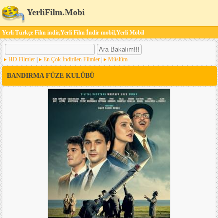
YerliFilm.Mobi
Yerli Türkçe Film indir,Yerli Film İndir mobil,Yerli Mobil
HD Filmler
|
En Çok İndirilen Filmler
|
Müslüm
BANDIRMA FÜZE KULÜBÜ