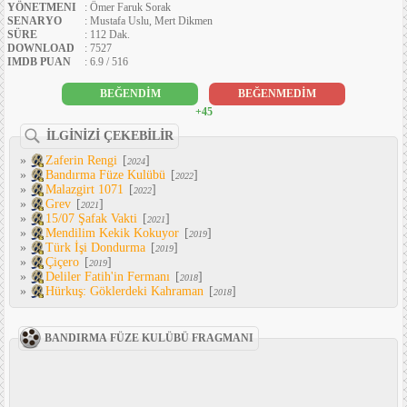
YÖNETMENI
: Ömer Faruk Sorak
SENARYO
: Mustafa Uslu, Mert Dikmen
SÜRE
: 112 Dak.
DOWNLOAD
: 7527
IMDB PUAN
: 6.9 / 516
BEĞENDİM
BEĞENMEDİM
+45
İLGİNİZİ ÇEKEBİLİR
»
Zaferin Rengi
[
]
2024
»
Bandırma Füze Kulübü
[
]
2022
»
Malazgirt 1071
[
]
2022
»
Grev
[
]
2021
»
15/07 Şafak Vakti
[
]
2021
»
Mendilim Kekik Kokuyor
[
]
2019
»
Türk İşi Dondurma
[
]
2019
»
Çiçero
[
]
2019
»
Deliler Fatih'in Fermanı
[
]
2018
»
Hürkuş: Göklerdeki Kahraman
[
]
2018
BANDIRMA FÜZE KULÜBÜ FRAGMANI