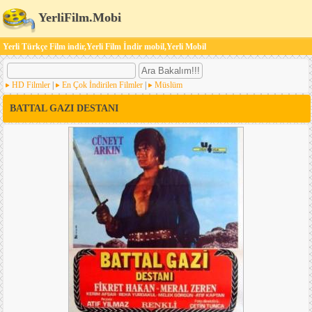
YerliFilm.Mobi
Yerli Türkçe Film indir,Yerli Film İndir mobil,Yerli Mobil
HD Filmler
|
En Çok İndirilen Filmler
|
Müslüm
BATTAL GAZI DESTANI