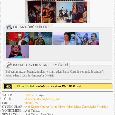
EKRAN GÖRÜNTÜLERI
BATTAL GAZI DESTANI FILM ÖZETİ
Babasının mezarı başında intikam yemini eden Battal Gazi ile sonunda İslamiyet'i
kabul eden Bizans'lı Hammer'in öyküsü.
→ DOWNLOAD
Battal.Gazi.Destani.1971.1080p.avi
YAPIM
:
1971
- Türkiye
TÜRÜ
:
Aksiyon
,
Macera
,
Savaş
,
Tarih
IMDB
:
tt0182765
OYUNCULAR
:
Atıf Kaptan
,
Cüneyt Arkın
,
Fikret Hakan
,
Meral Zeren
,
Reha Yurdakul
YÖNETMENI
: Atıf Yılmaz
SENARYO
: Atıf Yılmaz,Ayşe Şasa