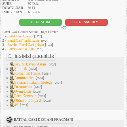
SÜRE
: 97 Dak.
DOWNLOAD
: 9113
IMDB PUAN
: 6.5 / 966
BEĞENDİM
BEĞENMEDİM
+79
Battal Gazi Destanı Serinin Diğer Filmleri
1 »
Battal Gazi Destanı
[
]
1971
2 »
Battal Gazi'nin İntikamı
[
]
1972
3 »
Savulun Battal Gazi geliyor
[
]
1973
4 »
Battal Gazi'nin Oğlu
[
]
1974
İLGİNİZİ ÇEKEBİLİR
»
Bay & Bayan Aslan
[
]
2025
»
Şımarık
[
]
2024
»
Romantik Hırsız
[
]
2024
»
Anunnakiler
[
]
2024
»
Sayara: İntikam Meleği
[
]
2024
»
Dreamcoin
[
]
2024
»
Oyun Bitti
[
]
2023
»
Para Konuşur
[
]
2023
»
Ölümlü Dünya 2
[
]
2023
»
49
[
]
2023
BATTAL GAZI DESTANI FRAGMANI