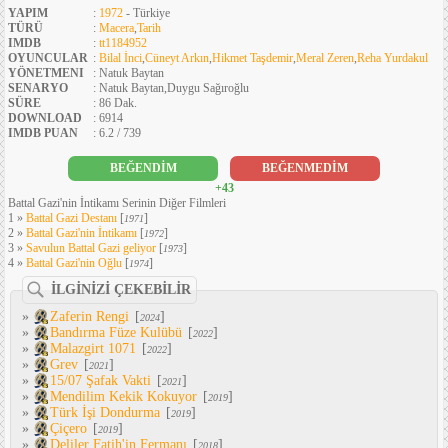
YAPIM
:
1972
- Türkiye
TÜRÜ
:
Macera
,
Tarih
IMDB
:
tt1184952
OYUNCULAR
:
Bilal İnci
,
Cüneyt Arkın
,
Hikmet Taşdemir
,
Meral Zeren
,
Reha Yurdakul
YÖNETMENI
: Natuk Baytan
SENARYO
: Natuk Baytan,Duygu Sağıroğlu
SÜRE
: 86 Dak.
DOWNLOAD
: 6914
IMDB PUAN
: 6.2 / 739
BEĞENDİM
BEĞENMEDİM
+43
Battal Gazi'nin İntikamı Serinin Diğer Filmleri
1 »
Battal Gazi Destanı
[
]
1971
2 »
Battal Gazi'nin İntikamı
[
]
1972
3 »
Savulun Battal Gazi geliyor
[
]
1973
4 »
Battal Gazi'nin Oğlu
[
]
1974
İLGİNİZİ ÇEKEBİLİR
»
Zaferin Rengi
[
]
2024
»
Bandırma Füze Kulübü
[
]
2022
»
Malazgirt 1071
[
]
2022
»
Grev
[
]
2021
»
15/07 Şafak Vakti
[
]
2021
»
Mendilim Kekik Kokuyor
[
]
2019
»
Türk İşi Dondurma
[
]
2019
»
Çiçero
[
]
2019
»
Deliler Fatih'in Fermanı
[
]
2018