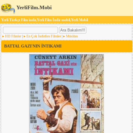
YerliFilm.Mobi
Yerli Türkçe Film indir,Yerli Film İndir mobil,Yerli Mobil
HD Filmler
|
En Çok İndirilen Filmler
|
Müslüm
BATTAL GAZI'NIN İNTIKAMI