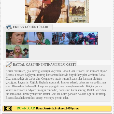
EKRAN GÖRÜNTÜLERI
BATTAL GAZI'NIN İNTIKAMI FILM ÖZETİ
Karısı öldürülen, çok sevdiği çocuğu kaçırılan Battal Gazi, Bizans' tan intikam alıyor.
Bizans' ı haraca bağlayan ,müthiş kahramanlıklarıyla büyük kayıplar verdiren Battal
Gazi ummadığı bir darbe alır. Cengavere tuzak kuran Bizanslılar karısını öldürüp
çocuğunu kaçırırlar. Oğlulu ilaçlarla uyutarak, hipnoz ederek babasına karşı düşman
eden Bizanslılar baba-oğlu karşı karşıya getirmeyi amaçlamaktadır. Küçük çocuk
kendisini Bizanslı Alyon' un oğlu zannedip, babasının katili sandığı Battal Gazi' den
intikam almak üzere yetiştirilir. Battal Gazi ise ölüm pahasın da olsa oğlunu kurtarıp
Bizanslılara hakkettikleri cezayı vermeye yemin eder.
→ DOWNLOAD
Battal.Gazinin.intikami.1080ps.avi