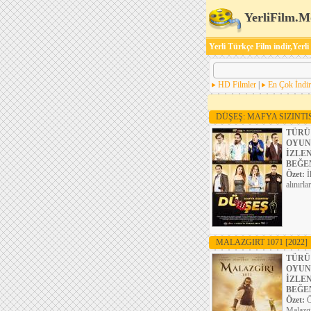
YerliFilm.M
Yerli Türkçe Film indir,Yerli
HD Filmler
|
En Çok İndir
DÜŞEŞ: MAFYA SIZINTI
TÜRÜ
OYUN
İZLE
BEĞE
Özet:
İ
alınırl
MALAZGIRT 1071
[2022]
TÜRÜ
OYUN
İZLE
BEĞE
Özet:
Ö
Malazgi