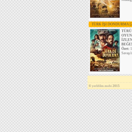
TÜRK İŞI DONDURMA
[
TÜRÜ
OYUN
İZLE
BEĞE
Özet:
1
Savaşı'
©
yerlifilm.mobi
2015