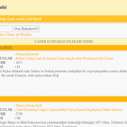
obi
 Film İndir mobil,Yerli Mobil
ilen Filmler
|
Müslüm
CANER KURTARAN FILMLERI İNDIR
SI
[2022]
:
Aksiyon
,
Komedi
CULAR
:
Bülent Çolak
,
Caner Kurtaran
,
Ceyda Ateş
,
Korhan Herduran
,
Ufuk Özkan
NME
: 3475
Nİ
:
+11
ki bıçkın delikanlı olan Tarkan ve Serkan,internette yanlışlıkla bir suça karışmaları sonucu ahlak
ar. Bu sırada Emniyet, ünlü mafya babası Boğ
:
Macera
,
Savaş
,
Tarih
CULAR
:
Caner Kurtaran
,
Cengiz Coşkun
,
Haluk Piyes
,
Hasan Küçükçetin
,
Vildan Atasever
NME
: 5759
Nİ
:
+34
zgür Bakar ve Bilal Kalyoncu'nun yönetmenliğini üstlendiği Malazgirt 1071 filmi, Türklerin An
rt Savaşı'nı konu alıyor. Malazgirt 1071 filmi, Anadolu'nu