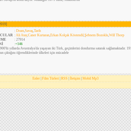
2019]
:
Dram
,
Savaş
,
Tarih
CULAR
:
Ali Atay
,
Caner Kurtaran
,
Erkan Kolçak Köstendil
,
Şebnem Bozoklu
,
Will Thorp
NME
: 27914
Nİ
:
+146
900'lü yıllarda Avustralya'da yaşayan iki Türk, geçimlerini dondurma satarak sağlamaktadır. 1
nın çıktığını öğrendiklerinde ülkeleri için mücadele
Enler
|
Film Türleri
|
RSS
|
İletişim
|
Mobil Mp3