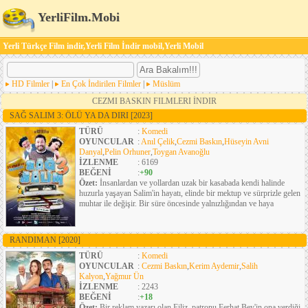
YerliFilm.Mobi
Yerli Türkçe Film indir,Yerli Film İndir mobil,Yerli Mobil
HD Filmler
|
En Çok İndirilen Filmler
|
Müslüm
CEZMI BASKIN FILMLERI İNDIR
SAĞ SALIM 3: ÖLÜ YA DA DIRI
[2023]
TÜRÜ
:
Komedi
OYUNCULAR
:
Anıl Çelik
,
Cezmi Baskın
,
Hüseyin Avni
Danyal
,
Pelin Orhuner
,
Toygan Avanoğlu
İZLENME
: 6169
BEĞENİ
:
+90
Özet:
İnsanlardan ve yollardan uzak bir kasabada kendi halinde
huzurla yaşayan Salim'in hayatı, elinde bir mektup ve sürprizle gelen
muhtar ile değişir. Bir süre öncesinde yalnızlığından ve haya
RANDIMAN
[2020]
TÜRÜ
:
Komedi
OYUNCULAR
:
Cezmi Baskın
,
Kerim Aydemir
,
Salih
Kalyon
,
Yağmur Ün
İZLENME
: 2243
BEĞENİ
:
+18
Özet:
Bir reklam yazarı olan Filiz, patronu Ferhat Bey'in ona verdiği