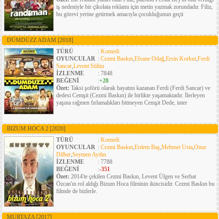
iş nedeniyle bir çikolata reklamı için metin yazmak zorundadır. Filiz,
bu görevi yerine getirmek amacıyla çocukluğunun geçti
DÜMDÜZZ ADAM
[2018]
TÜRÜ
:
Komedi
OYUNCULAR
:
Cezmi Baskın
,
Efsane Odağ
,
Ersin Korkut
,
Ferdi
Sancar
,
Levent Sülün
İZLENME
: 7848
BEĞENİ
:
+28
Özet:
Taksi şoförü olarak hayatını kazanan Ferdi (Ferdi Sancar) ve
dedesi Cemşit (Cezmi Baskın) ile birlikte yaşamaktadır. İlerleyen
yaşına rağmen fırlamalıkları bitmeyen Cemşit Dede, inter
BIZUM HOCA 2
[2020]
TÜRÜ
:
Komedi
OYUNCULAR
:
Cezmi Baskın
,
Erdem Baş
,
Mehmet Usta
,
Onur
Dilber
,
Seymen Aydın
İZLENME
: 7788
BEĞENİ
:
-351
Özet:
2014'te çekilen Cezmi Baskın, Levent Ülgen ve Serhat
Özcan'ın rol aldığı Bizum Hoca filminin ikincisidir. Cezmi Baskın bu
filmde de bizlerle.
MURTAZA
[2017]