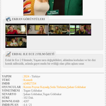
EKRAN GÖRÜNTÜLERI
ERDAL ILE ECE 2 FILM ÖZETİ
Erdal ile Ece 2 Filminde; Yaşam tarzı değişiklikleri, aldatılma korkuları ve bir dizi
komik talihsizlik, aslında gayet mutlu bir evliliği olan çiftin aşkını sınar.
YAPIM
:
2024
- Türkiye
TÜRÜ
:
Komedi
IMDB
:
tt34927354
OYUNCULAR
:
Kerem Poyraz Kayaalp
,
Seda Türkmen
,
Şahan Gökbakar
YÖNETMENI
: Togan Gökbakar
SENARYO
: Şahan Gökbakar,Togan Gökbakar
SÜRE
: 102 Dak.
DOWNLOAD
: 4207
IMDB PUAN
: 4.4 / 21