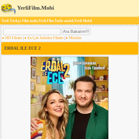
YerliFilm.Mobi
Yerli Türkçe Film indir,Yerli Film İndir mobil,Yerli Mobil
HD Filmler
|
En Çok İndirilen Filmler
|
Müslüm
ERDAL ILE ECE 2