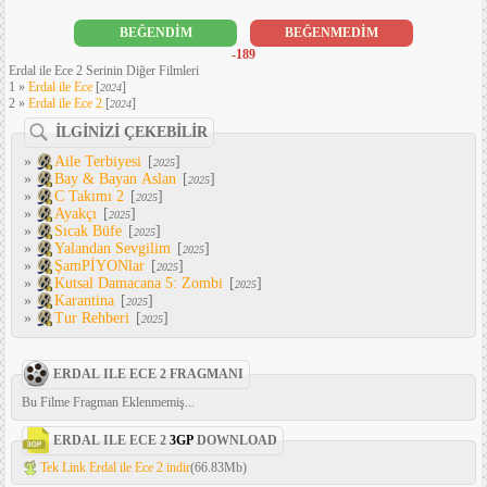
BEĞENDİM
BEĞENMEDİM
-189
Erdal ile Ece 2 Serinin Diğer Filmleri
1 »
Erdal ile Ece
[
]
2024
2 »
Erdal ile Ece 2
[
]
2024
İLGİNİZİ ÇEKEBİLİR
»
Aile Terbiyesi
[
]
2025
»
Bay & Bayan Aslan
[
]
2025
»
C Takımı 2
[
]
2025
»
Ayakçı
[
]
2025
»
Sıcak Büfe
[
]
2025
»
Yalandan Sevgilim
[
]
2025
»
ŞamPİYONlar
[
]
2025
»
Kutsal Damacana 5: Zombi
[
]
2025
»
Karantina
[
]
2025
»
Tur Rehberi
[
]
2025
ERDAL ILE ECE 2 FRAGMANI
Bu Filme Fragman Eklenmemiş...
ERDAL ILE ECE 2
3GP
DOWNLOAD
Tek Link Erdal ile Ece 2 indir
(66.83Mb)