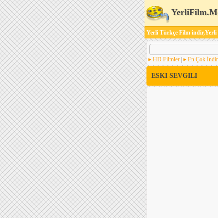
YerliFilm.M
Yerli Türkçe Film indir,Yerli
HD Filmler
|
En Çok İndir
ESKI SEVGILI