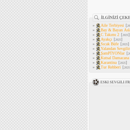
İLGİNİZİ ÇEK
»
Aile Terbiyesi
[
20
»
Bay & Bayan Asl
»
C Takımı 2
[
]
2025
»
Ayakçı
[
]
2025
»
Sıcak Büfe
[
]
2025
»
Yalandan Sevgili
»
ŞamPİYONlar
[
2
»
Kutsal Damacana
»
Karantina
[
]
2025
»
Tur Rehberi
[
2025
ESKI SEVGILI 