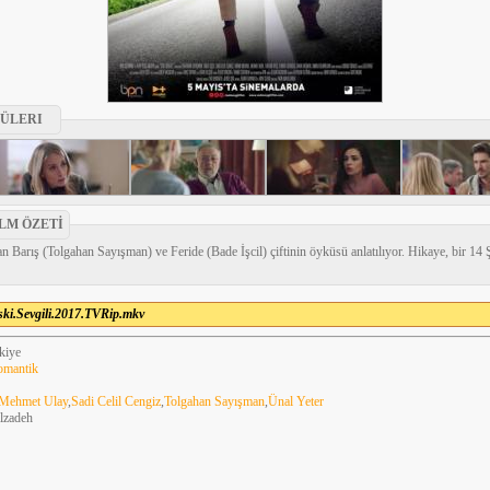
ÜLERI
ILM ÖZETİ
an Barış (Tolgahan Sayışman) ve Feride (Bade İşcil) çiftinin öyküsü anlatılıyor. Hikaye, bir 14 Ş
ski.Sevgili.2017.TVRip.mkv
kiye
omantik
Mehmet Ulay
,
Sadi Celil Cengiz
,
Tolgahan Sayışman
,
Ünal Yeter
ilzadeh