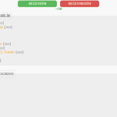
BEĞENDİM
BEĞENMEDİM
+140
EBİLİR
]
25
an
[
]
2025
m
[
]
2025
]
025
 5: Zombi
[
]
2025
]
FRAGMANI