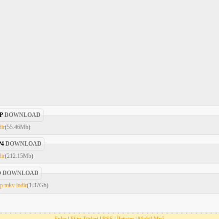
P
DOWNLOAD
dir
(55.46Mb)
4
DOWNLOAD
dir
(212.15Mb)
D
DOWNLOAD
p.mkv indir
(1.37Gb)
Enler
|
Film Türleri
|
RSS
|
İletişim
|
Mobil Mp3