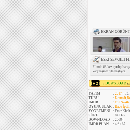
EKRAN GÖRÜNT
ESKI SEVGILI F
Filmde 63 kez ayrılıp barış
karşılaşmasıyla başlıyor.
→ DOWNLOAD
E
YAPIM
:
2017
- Tür
TÜRÜ
:
Komedi
,
R
IMDB
:
tt6574246
OYUNCULAR
:
Bade İşcil
,
YÖNETMENI
: Emir Khal
SÜRE
: 84 Dak.
DOWNLOAD
: 26604
IMDB PUAN
: 4.6 / 87