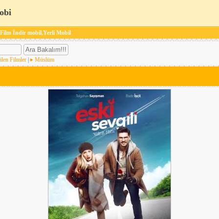
obi
 Film İndir mobil,Yerli Mobil
ilen Filmler
|
Müslüm