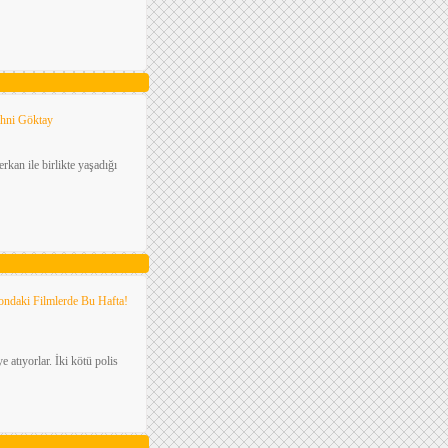
ihni Göktay
rkan ile birlikte yaşadığı
ondaki Filmlerde Bu Hafta!
atıyorlar. İki kötü polis