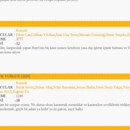
:
Komedi
CULAR
:
Erkan Can
,
Gökhan Yıkılkan
,
İnan Ulaş Torun
,
Mustafa Üstündağ
,
Öznur Serçeler
,
Z
NME
: 3777
Nİ
:
-12
ilm, kargoculuk yapan Hayri'nin bir kaza sonucu kendisini yasa dışı işlerin içinde bulması ve Se
arı konu alıyor.
ÜK VURGUN
[2020]
:
Komedi
CULAR
:
Burak Sevinç
,
Bülent Alkış
,
Selim Bayraktar
,
Sercan Badur
,
Seren Deniz Yalçın
,
Vizy
at 2022)
,
Yağmur Ün
NME
: 1249
Nİ
:
-18
am bir soygun oyunu. Ne olursa olsun kazanmak zorundalar ve kazanırken sevdiklerini tehlikeye 
enselerinde, güçlü bir adam ya hedef ya da patron, zayıf halka