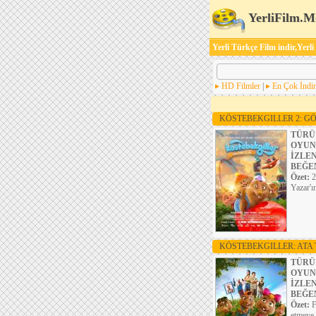
YerliFilm.M
Yerli Türkçe Film indir,Yerli
HD Filmler
|
En Çok İndir
KÖSTEBEKGILLER 2: GÖ
TÜRÜ
OYUN
İZLE
BEĞE
Özet:
2
Yazar'ı
KÖSTEBEKGILLER: AT
TÜRÜ
OYUN
İZLE
BEĞE
Özet:
F
etmeye 