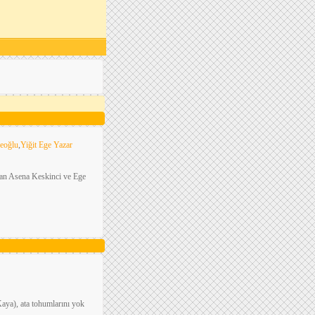
ceoğlu
,
Yiğit Ege Yazar
han Asena Keskinci ve Ege
aya), ata tohumlarını yok