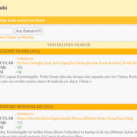
obi
 Film İndir mobil,Yerli Mobil
ilen Filmler
|
Müslüm
YENI EKLENEN FILMLER
LGE'NIN TILSIMI
[2015]
:
Animasyon
CULAR
:
Ali Nuri Türkoğlu
,
Ayas
,
Ayla Algan
,
İnci Türkay
,
Reyhan Asena Keskinci
,
Tevfik İn
NME
: 594
Nİ
:
+51
015 yapımı Köstebekgiller: Perili Orman film inin devamı olan yapımda yine İnci Türkay Rey
n yanı sıra sevilen oyuncu Janset de kadroda yer alıyor. Filmin y
A TOHUMU MUHAFIZLARI
[2025]
:
Animasyon
CULAR
:
Beren Gökyıldız
,
Beyti Engin
,
Jennifer Boyner
,
Mehmet Aybars Kaya
,
Pınar Altuğ
NME
: 753
Nİ
:
+57
ilm, Köstebekgiller ile birlikte Deniz (Beren Gökyıldız) ve kardeşi Arda’nın (Mehmet Aybars K
çalışan kötü niyetli profesör Ali Cengiz Kapkara'ya (Beyt