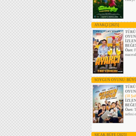
AYAKÇI
[2025]
TÜRÜ
OYUN
İZLE
BEĞE
Özet:
F
maceral
SOYGUN OYUNU: BÜY
TÜRÜ
OYUN
(18 Şub
İZLE
BEĞE
Özet:
T
nefesi 
SICAK BÜFE
[2025]