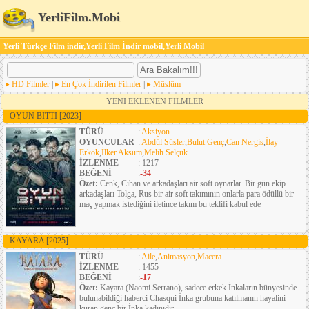
YerliFilm.Mobi
Yerli Türkçe Film indir,Yerli Film İndir mobil,Yerli Mobil
HD Filmler
|
En Çok İndirilen Filmler
|
Müslüm
YENI EKLENEN FILMLER
OYUN BITTI
[2023]
TÜRÜ
:
Aksiyon
OYUNCULAR
:
Abdül Süsler
,
Bulut Genç
,
Can Nergis
,
İlay
Erkök
,
İlker Aksum
,
Melih Selçuk
İZLENME
: 1217
BEĞENİ
:
-34
Özet:
Cenk, Cihan ve arkadaşları air soft oynarlar. Bir gün ekip
arkadaşları Tolga, Rus bir air soft takımının onlarla para ödüllü bir
maç yapmak istediğini iletince takım bu teklifi kabul ede
KAYARA
[2025]
TÜRÜ
:
Aile
,
Animasyon
,
Macera
İZLENME
: 1455
BEĞENİ
:
-17
Özet:
Kayara (Naomi Serrano), sadece erkek İnkaların bünyesinde
bulunabildiği haberci Chasqui İnka grubuna katılmanın hayalini
kuran genç bir İnka kadınıdır.