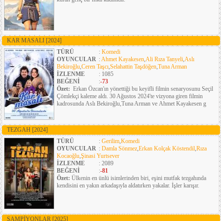
KAR MASALI
[2024]
TÜRÜ
:
Komedi
OYUNCULAR
:
Ahmet Kayakesen
,
Ali Rıza Tanyeli
,
Aslı
Bekiroğlu
,
Ceren Taşcı
,
Selahattin Taşdöğen
,
Tuna Arman
İZLENME
: 1085
BEĞENİ
:
-73
Özet:
Erkan Özcan'ın yönettiği bu keyifli filmin senaryosunu Seçil
Çömlekçi kaleme aldı. 30 Ağustos 2024'te vizyona giren filmin
kadrosunda Aslı Bekiroğlu,Tuna Arman ve Ahmet Kayakesen g
TEZGAH
[2024]
TÜRÜ
:
Gerilim
,
Komedi
OYUNCULAR
:
Damla Sönmez
,
Erkan Kolçak Köstendil
,
Rıza
Kocaoğlu
,
Şinasi Yurtsever
İZLENME
: 2089
BEĞENİ
:
-81
Özet:
Ülkenin en ünlü isimlerinden biri, eşini mutfak tezgahında
kendisini en yakın arkadaşıyla aldatırken yakalar. İşler karışır.
ŞAMPİYONLAR
[2025]