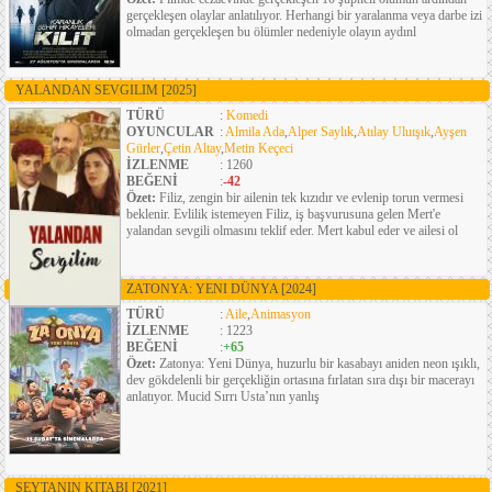
gerçekleşen olaylar anlatılıyor. Herhangi bir yaralanma veya darbe izi
olmadan gerçekleşen bu ölümler nedeniyle olayın aydınl
YALANDAN SEVGILIM
[2025]
TÜRÜ
:
Komedi
OYUNCULAR
:
Almila Ada
,
Alper Saylık
,
Atılay Uluışık
,
Ayşen
Gürler
,
Çetin Altay
,
Metin Keçeci
İZLENME
: 1260
BEĞENİ
:
-42
Özet:
Filiz, zengin bir ailenin tek kızıdır ve evlenip torun vermesi
beklenir. Evlilik istemeyen Filiz, iş başvurusuna gelen Mert'e
yalandan sevgili olmasını teklif eder. Mert kabul eder ve ailesi ol
ZATONYA: YENI DÜNYA
[2024]
TÜRÜ
:
Aile
,
Animasyon
İZLENME
: 1223
BEĞENİ
:
+65
Özet:
Zatonya: Yeni Dünya, huzurlu bir kasabayı aniden neon ışıklı,
dev gökdelenli bir gerçekliğin ortasına fırlatan sıra dışı bir macerayı
anlatıyor. Mucid Sırrı Usta’nın yanlış
ŞEYTANIN KITABI
[2021]