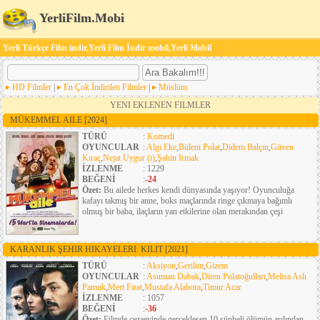
YerliFilm.Mobi
Yerli Türkçe Film indir,Yerli Film İndir mobil,Yerli Mobil
HD Filmler
|
En Çok İndirilen Filmler
|
Müslüm
YENI EKLENEN FILMLER
MÜKEMMEL AILE
[2024]
TÜRÜ
:
Komedi
OYUNCULAR
:
Algı Eke
,
Bülent Polat
,
Didem Balçın
,
Güven
Kıraç
,
Nejat Uygur (i)
,
Şahin Irmak
İZLENME
: 1229
BEĞENİ
:
-24
Özet:
Bu ailede herkes kendi dünyasında yaşıyor! Oyunculuğa
kafayı takmış bir anne, boks maçlarında ringe çıkmaya bağımlı
olmuş bir baba, ilaçların yan etkilerine olan merakından çeşi
KARANLIK ŞEHIR HIKAYELERI: KILIT
[2021]
TÜRÜ
:
Aksiyon
,
Gerilim
,
Gizem
OYUNCULAR
:
Asuman Dabak
,
Diren Polatoğulları
,
Melisa Aslı
Pamuk
,
Mert Fırat
,
Mustafa Alabora
,
Timur Acar
İZLENME
: 1057
BEĞENİ
:
-36
Özet:
Filmde cezaevinde gerçekleşen 10 şüpheli ölümün ardından