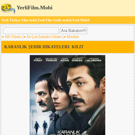
YerliFilm.Mobi
Yerli Türkçe Film indir,Yerli Film İndir mobil,Yerli Mobil
HD Filmler
|
En Çok İndirilen Filmler
|
Müslüm
KARANLIK ŞEHIR HIKAYELERI: KILIT