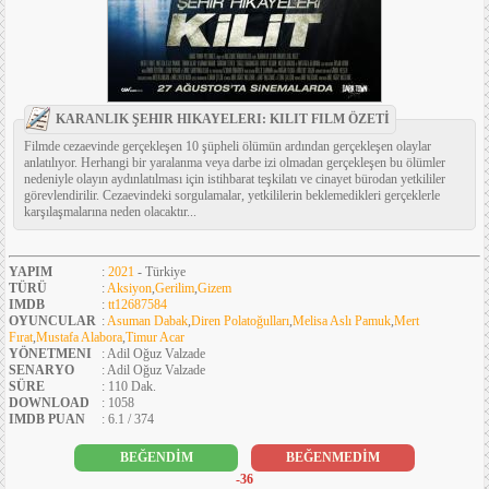
KARANLIK ŞEHIR HIKAYELERI: KILIT FILM ÖZETİ
Filmde cezaevinde gerçekleşen 10 şüpheli ölümün ardından gerçekleşen olaylar
anlatılıyor. Herhangi bir yaralanma veya darbe izi olmadan gerçekleşen bu ölümler
nedeniyle olayın aydınlatılması için istihbarat teşkilatı ve cinayet bürodan yetkililer
görevlendirilir. Cezaevindeki sorgulamalar, yetkililerin beklemedikleri gerçeklerle
karşılaşmalarına neden olacaktır...
YAPIM
:
2021
- Türkiye
TÜRÜ
:
Aksiyon
,
Gerilim
,
Gizem
IMDB
:
tt12687584
OYUNCULAR
:
Asuman Dabak
,
Diren Polatoğulları
,
Melisa Aslı Pamuk
,
Mert
Fırat
,
Mustafa Alabora
,
Timur Acar
YÖNETMENI
: Adil Oğuz Valzade
SENARYO
: Adil Oğuz Valzade
SÜRE
: 110 Dak.
DOWNLOAD
: 1058
IMDB PUAN
: 6.1 / 374
BEĞENDİM
BEĞENMEDİM
-36