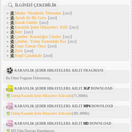
İLGİNİZİ ÇEKEBİLİR
»
Maske: Nezaketle Tebessüm
[
]
2023
»
Ayzek ile Bir Gece
[
]
2023
»
Kurak Günler
[
]
2022
»
Karanlık Şehir Hikayeleri: Kilit
[
]
2021
»
Kerr
[
]
2021
»
Çember: Karanlığın Gözleri
[
]
2021
»
Çember: Yolun Sonundaki Kız
[
]
2021
»
Uzun Zaman Önce
[
]
2019
»
Zerk
[
]
2018
»
Keşif Çanakkale
[
]
2018
KARANLIK ŞEHIR HIKAYELERI: KILIT FRAGMANI
Bu Filme Fragman Eklenmemiş...
KARANLIK ŞEHIR HIKAYELERI: KILIT
3GP
DOWNLOAD
Dublaj Karanlık Şehir Hikayeleri: Kilit indir
(71.26Mb)
KARANLIK ŞEHIR HIKAYELERI: KILIT
MP4
DOWNLOAD
Dublaj Karanlık Şehir Hikayeleri: Kilit indir
(381.49Mb)
KARANLIK ŞEHIR HIKAYELERI: KILIT
HD
DOWNLOAD
HD Film Dosyası Hazırlanıyor...