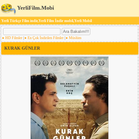
YerliFilm.Mobi
Yerli Türkçe Film indir,Yerli Film İndir mobil,Yerli Mobil
HD Filmler
|
En Çok İndirilen Filmler
|
Müslüm
KURAK GÜNLER