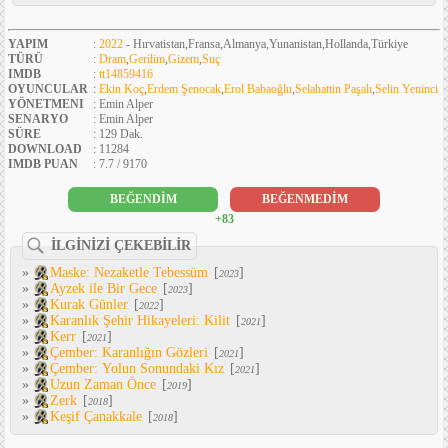
YAPIM
:
2022
- Hırvatistan,Fransa,Almanya,Yunanistan,Hollanda,Türkiye
TÜRÜ
:
Dram
,
Gerilim
,
Gizem
,
Suç
IMDB
:
tt14859416
OYUNCULAR
:
Ekin Koç
,
Erdem Şenocak
,
Erol Babaoğlu
,
Selahattin Paşalı
,
Selin Yeninci
YÖNETMENI
: Emin Alper
SENARYO
: Emin Alper
SÜRE
: 129 Dak.
DOWNLOAD
: 11284
IMDB PUAN
: 7.7 / 9170
BEĞENDİM
BEĞENMEDİM
+83
İLGİNİZİ ÇEKEBİLİR
»
Maske: Nezaketle Tebessüm
[
]
2023
»
Ayzek ile Bir Gece
[
]
2023
»
Kurak Günler
[
]
2022
»
Karanlık Şehir Hikayeleri: Kilit
[
]
2021
»
Kerr
[
]
2021
»
Çember: Karanlığın Gözleri
[
]
2021
»
Çember: Yolun Sonundaki Kız
[
]
2021
»
Uzun Zaman Önce
[
]
2019
»
Zerk
[
]
2018
»
Keşif Çanakkale
[
]
2018