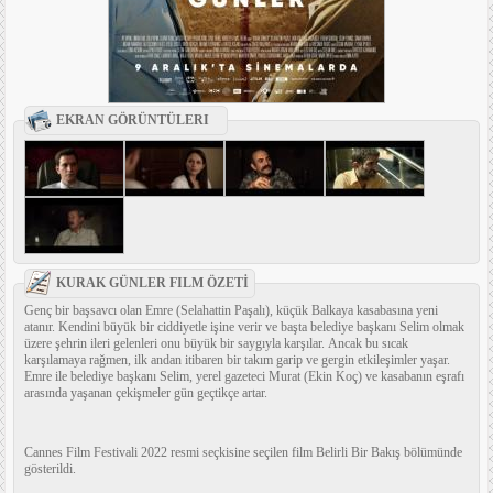
EKRAN GÖRÜNTÜLERI
KURAK GÜNLER FILM ÖZETİ
Genç bir başsavcı olan Emre (Selahattin Paşalı), küçük Balkaya kasabasına yeni
atanır. Kendini büyük bir ciddiyetle işine verir ve başta belediye başkanı Selim olmak
üzere şehrin ileri gelenleri onu büyük bir saygıyla karşılar. Ancak bu sıcak
karşılamaya rağmen, ilk andan itibaren bir takım garip ve gergin etkileşimler yaşar.
Emre ile belediye başkanı Selim, yerel gazeteci Murat (Ekin Koç) ve kasabanın eşrafı
arasında yaşanan çekişmeler gün geçtikçe artar.
Cannes Film Festivali 2022 resmi seçkisine seçilen film Belirli Bir Bakış bölümünde
gösterildi.