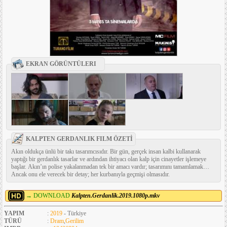
EKRAN GÖRÜNTÜLERI
KALPTEN GERDANLIK FILM ÖZETİ
Akın oldukça ünlü bir takı tasarımcısıdır. Bir gün, gerçek insan kalbi kullanarak
yaptığı bir gerdanlık tasarlar ve ardından ihtiyacı olan kalp için cinayetler işlemeye
başlar. Akın’ın polise yakalanmadan tek bir amacı vardır; tasarımını tamamlamak…
Ancak onu ele verecek bir detay; her kurbanıyla geçmişi olmasıdır.
→ DOWNLOAD
Kalpten.Gerdanlik.2019.1080p.mkv
YAPIM
:
2019
- Türkiye
TÜRÜ
:
Dram
,
Gerilim