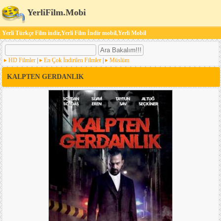
YerliFilm.Mobi
Yerli Türkçe Film indir,Yerli Film İndir mobil,Yerli Mobil
HD Filmler
|
En Çok İndirilen Filmler
|
Müslüm
KALPTEN GERDANLIK