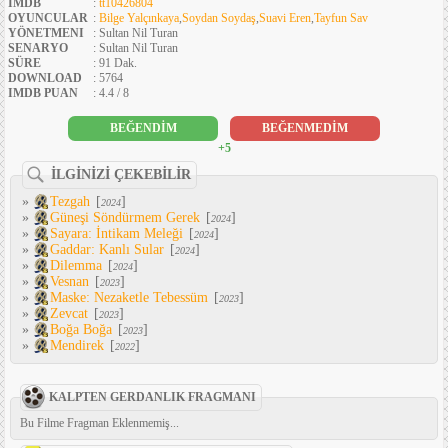
IMDB
:
tt10426804
OYUNCULAR
:
Bilge Yalçınkaya
,
Soydan Soydaş
,
Suavi Eren
,
Tayfun Sav
YÖNETMENI
: Sultan Nil Turan
SENARYO
: Sultan Nil Turan
SÜRE
: 91 Dak.
DOWNLOAD
: 5764
IMDB PUAN
: 4.4 / 8
BEĞENDİM
BEĞENMEDİM
+5
İLGİNİZİ ÇEKEBİLİR
»
Tezgah
[
]
2024
»
Güneşi Söndürmem Gerek
[
]
2024
»
Sayara: İntikam Meleği
[
]
2024
»
Gaddar: Kanlı Sular
[
]
2024
»
Dilemma
[
]
2024
»
Vesnan
[
]
2023
»
Maske: Nezaketle Tebessüm
[
]
2023
»
Zevcat
[
]
2023
»
Boğa Boğa
[
]
2023
»
Mendirek
[
]
2022
KALPTEN GERDANLIK FRAGMANI
Bu Filme Fragman Eklenmemiş...