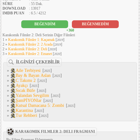
SÜRE
: 55 Dak.
DOWNLOAD
: 13917
IMDB PUAN
: 6.5 / 4212
BEĞENDİM
BEĞENMEDİM
+360
Karakomik Filmler 2: Deli Serinin Diğer Filmleri
1 »
Karakomik Filmler 1: Kaçamak
[
]
2019
2 »
Karakomik Filmler 2: 2 Arada
[
]
2019
2 »
Karakomik Filmler 2: Deli
[
]
2020
3 »
Karakomik Filmler 2: Emanet
[
]
2020
İLGİNİZİ ÇEKEBİLİR
»
Aile Terbiyesi
[
]
2025
»
Bay & Bayan Aslan
[
]
2025
»
C Takımı 2
[
]
2025
»
Ayakçı
[
]
2025
»
Sıcak Büfe
[
]
2025
»
Yalandan Sevgilim
[
]
2025
»
ŞamPİYONlar
[
]
2025
»
Kutsal Damacana 5: Zombi
[
]
2025
»
Karantina
[
]
2025
»
Tur Rehberi
[
]
2025
KARAKOMIK FILMLER 2: DELI FRAGMANI
Bu Filme Fragman Eklenmemiş...