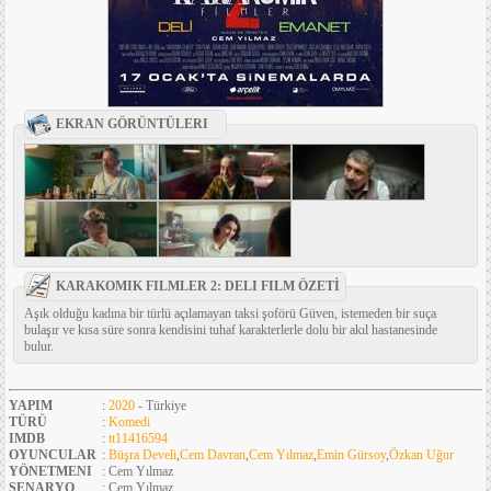
EKRAN GÖRÜNTÜLERI
KARAKOMIK FILMLER 2: DELI FILM ÖZETİ
Aşık olduğu kadına bir türlü açılamayan taksi şoförü Güven, istemeden bir suça
bulaşır ve kısa süre sonra kendisini tuhaf karakterlerle dolu bir akıl hastanesinde
bulur.
YAPIM
:
2020
- Türkiye
TÜRÜ
:
Komedi
IMDB
:
tt11416594
OYUNCULAR
:
Büşra Develi
,
Cem Davran
,
Cem Yılmaz
,
Emin Gürsoy
,
Özkan Uğur
YÖNETMENI
: Cem Yılmaz
SENARYO
: Cem Yılmaz