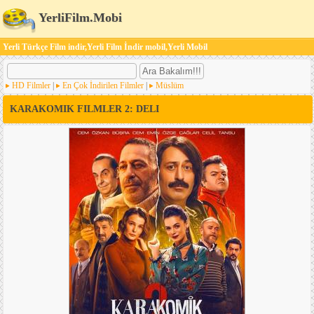
YerliFilm.Mobi
Yerli Türkçe Film indir,Yerli Film İndir mobil,Yerli Mobil
HD Filmler
|
En Çok İndirilen Filmler
|
Müslüm
KARAKOMIK FILMLER 2: DELI