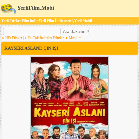
YerliFilm.Mobi
Yerli Türkçe Film indir,Yerli Film İndir mobil,Yerli Mobil
HD Filmler
|
En Çok İndirilen Filmler
|
Müslüm
KAYSERI ASLANI: ÇIN İŞI