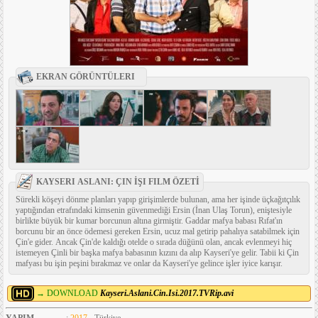
EKRAN GÖRÜNTÜLERI
KAYSERI ASLANI: ÇIN İŞI FILM ÖZETİ
Sürekli köşeyi dönme planları yapıp girişimlerde bulunan, ama her işinde üçkağıtçılık
yaptığından etrafındaki kimsenin güvenmediği Ersin (İnan Ulaş Torun), eniştesiyle
birlikte büyük bir kumar borcunun altına girmiştir. Gaddar mafya babası Rıfat'ın
borcunu bir an önce ödemesi gereken Ersin, ucuz mal getirip pahalıya satabilmek için
Çin'e gider. Ancak Çin'de kaldığı otelde o sırada düğünü olan, ancak evlenmeyi hiç
istemeyen Çinli bir başka mafya babasının kızını da alıp Kayseri'ye gelir. Tabii ki Çin
mafyası bu işin peşini bırakmaz ve onlar da Kayseri'ye gelince işler iyice karışır.
→ DOWNLOAD
Kayseri.Aslani.Cin.Isi.2017.TVRip.avi