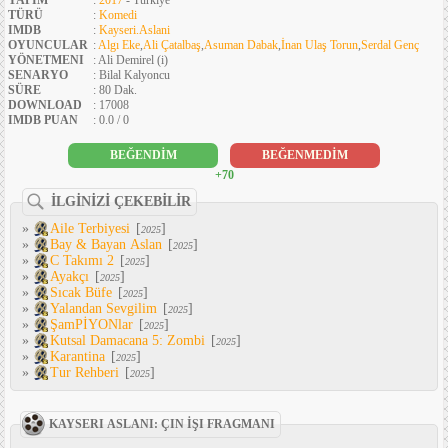
YAPIM
:
2017
- Türkiye
TÜRÜ
:
Komedi
IMDB
:
Kayseri.Aslani
OYUNCULAR
:
Algı Eke
,
Ali Çatalbaş
,
Asuman Dabak
,
İnan Ulaş Torun
,
Serdal Genç
YÖNETMENI
: Ali Demirel (i)
SENARYO
: Bilal Kalyoncu
SÜRE
: 80 Dak.
DOWNLOAD
: 17008
IMDB PUAN
: 0.0 / 0
BEĞENDİM
BEĞENMEDİM
+70
İLGİNİZİ ÇEKEBİLİR
»
Aile Terbiyesi
[
]
2025
»
Bay & Bayan Aslan
[
]
2025
»
C Takımı 2
[
]
2025
»
Ayakçı
[
]
2025
»
Sıcak Büfe
[
]
2025
»
Yalandan Sevgilim
[
]
2025
»
ŞamPİYONlar
[
]
2025
»
Kutsal Damacana 5: Zombi
[
]
2025
»
Karantina
[
]
2025
»
Tur Rehberi
[
]
2025
KAYSERI ASLANI: ÇIN İŞI FRAGMANI