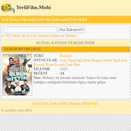
YerliFilm.Mobi
Yerli Türkçe Film indir,Yerli Film İndir mobil,Yerli Mobil
HD Filmler
|
En Çok İndirilen Filmler
|
Müslüm
KUTSAL KAYNAK FILMLERI İNDIR
ÖLDÜM BITTIM
[2023]
TÜRÜ
:
Komedi
OYUNCULAR
:
Arzu Yanardağ
,
Ayhan Rüzgar
,
Ayhan Taş
,
Kutsal
Kaynak
,
Murat Ercanlı
,
Ümit Okur
İZLENME
: 2123
BEĞENİ
:
-14
Özet:
Mehmet, bir hastalık hastasıdır. Sadece bir hafta ömrü
kaldığını sandığında birbirinden ilginç olaylar gelişir.
Enler
|
Film Türleri
|
RSS
|
İletişim
|
Mobil Mp3
©
yerlifilm.mobi
2015