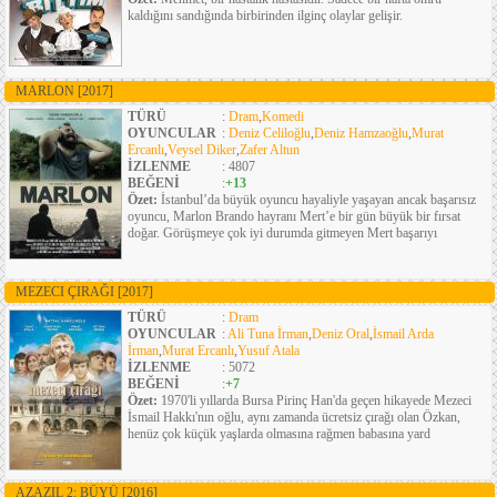
kaldığını sandığında birbirinden ilginç olaylar gelişir.
MARLON
[2017]
TÜRÜ
:
Dram
,
Komedi
OYUNCULAR
:
Deniz Celiloğlu
,
Deniz Hamzaoğlu
,
Murat
Ercanlı
,
Veysel Diker
,
Zafer Altun
İZLENME
: 4807
BEĞENİ
:
+13
Özet:
İstanbul’da büyük oyuncu hayaliyle yaşayan ancak başarısız
oyuncu, Marlon Brando hayranı Mert’e bir gün büyük bir fırsat
doğar. Görüşmeye çok iyi durumda gitmeyen Mert başarıyı
MEZECI ÇIRAĞI
[2017]
TÜRÜ
:
Dram
OYUNCULAR
:
Ali Tuna İrman
,
Deniz Oral
,
İsmail Arda
İrman
,
Murat Ercanlı
,
Yusuf Atala
İZLENME
: 5072
BEĞENİ
:
+7
Özet:
1970'li yıllarda Bursa Pirinç Han'da geçen hikayede Mezeci
İsmail Hakkı'nın oğlu, aynı zamanda ücretsiz çırağı olan Özkan,
henüz çok küçük yaşlarda olmasına rağmen babasına yard
AZAZIL 2: BÜYÜ
[2016]