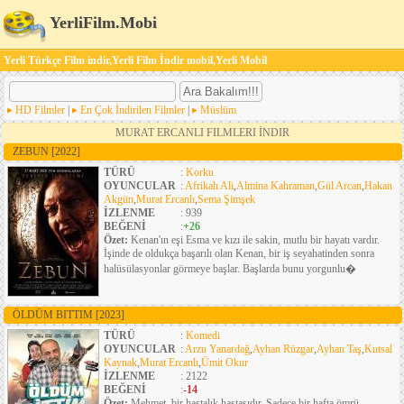
YerliFilm.Mobi
Yerli Türkçe Film indir,Yerli Film İndir mobil,Yerli Mobil
HD Filmler
|
En Çok İndirilen Filmler
|
Müslüm
MURAT ERCANLI FILMLERI İNDIR
ZEBUN
[2022]
TÜRÜ
:
Korku
OYUNCULAR
:
Afrikalı Ali
,
Almina Kahraman
,
Gül Arcan
,
Hakan
Akgün
,
Murat Ercanlı
,
Sema Şimşek
İZLENME
: 939
BEĞENİ
:
+26
Özet:
Kenan'ın eşi Esma ve kızı ile sakin, mutlu bir hayatı vardır.
İşinde de oldukça başarılı olan Kenan, bir iş seyahatinden sonra
halüsülasyonlar görmeye başlar. Başlarda bunu yorgunlu�
ÖLDÜM BITTIM
[2023]
TÜRÜ
:
Komedi
OYUNCULAR
:
Arzu Yanardağ
,
Ayhan Rüzgar
,
Ayhan Taş
,
Kutsal
Kaynak
,
Murat Ercanlı
,
Ümit Okur
İZLENME
: 2122
BEĞENİ
:
-14
Özet:
Mehmet, bir hastalık hastasıdır. Sadece bir hafta ömrü