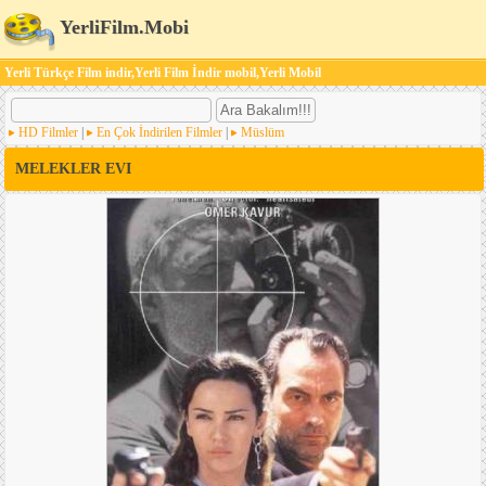
YerliFilm.Mobi
Yerli Türkçe Film indir,Yerli Film İndir mobil,Yerli Mobil
HD Filmler
|
En Çok İndirilen Filmler
|
Müslüm
MELEKLER EVI