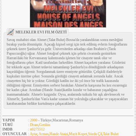
MELEKLER EVI FILM ÖZETİ
Savaş muhabiri olan Ahmet (Talat Bulut) Bosna'da yaralandıktan sonra mesleğini
bırakıp yurda dönmüştür. Açacağı kişisel sergi için terk edilmiş evlerin fotoğraflarını
çekmek üzere Şanlıurfa'ya gelir. Üniversiteden arkadaşı olan îbrahim'e (Tarık
Papuccuoğlu) uğrar. Ahmet fotoğraf çekmek için şehrin civarında gezinirken
Harran'daki bir Kervansaray kalıntısında işlenen bir cinayete tanık olur ve
fotoğraflarını çeker. Katil tarafından farkedilen Ahmet kaçarken yaralanır. Gözlerini
bir tekkede açan Ahmet tedavisi tamamlanıp Şanlıurfa'ya döndüğünde arkadaşının
kaçırıldığını öğrenir. Sorgulanmak üzere emniyete götürülür. Çelişkili ifadeleriyle
kuşkuları üzerine çeker. Sonunda gördüğü cinayeti anlatmak zorunda kalır. Ancak
cinayetten hiç bir iz yoktur. Gördüğü katilin ise iki yıl önce bir trafik kazasında
öldüğünü öğrenir. Emniyetten serbest bırakılan Ahmet'in karşısına bu kez esrarengiz
bir kadın çıkar. Arzuhan (Hande Ataizi)katilin kızıdır ve babasının yaşadığına
inanmamaktadır. Ahmet'e kızgındır. Oysa, aralarında tutkulu bir aşk alevlenecek ve
Ahmet'le, Şanlıurfa'dan Van'a kadar uzanan bir yolculuğa çıkacaklar ve yaşayacakları
karabasandan birlikte kurtulmaya çalışacaklardır.
YAPIM
:
2000
- Türkiye,Macaristan,Romanya
TÜRÜ
:
Dram
,
Gerilim
IMDB
:
tt0275512
OYUNCULAR
:
Aytaç Arman
,
Hande Ataizi
,
Macit Koper
,
Süeda Çil
,
Talat Bulut