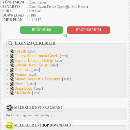
YÖNETMENI
: Ömer Kavur
SENARYO
: Ömer Kavur,Feride Çiçekoğlu,Erol Hızarcı
SÜRE
: 109 Dak.
DOWNLOAD
: 4180
IMDB PUAN
: 4.1 / 117
BEĞENDİM
BEĞENMEDİM
+3
İLGİNİZİ ÇEKEBİLİR
»
Tezgah
[
]
2024
»
Güneşi Söndürmem Gerek
[
]
2024
»
Sayara: İntikam Meleği
[
]
2024
»
Gaddar: Kanlı Sular
[
]
2024
»
Dilemma
[
]
2024
»
Vesnan
[
]
2023
»
Maske: Nezaketle Tebessüm
[
]
2023
»
Zevcat
[
]
2023
»
Boğa Boğa
[
]
2023
»
Mendirek
[
]
2022
MELEKLER EVI FRAGMANI
Bu Filme Fragman Eklenmemiş...
MELEKLER EVI
3GP
DOWNLOAD