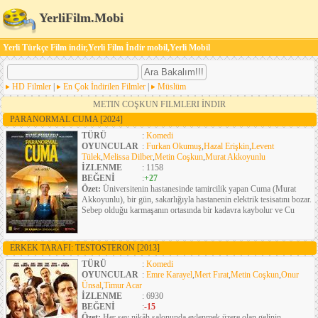
YerliFilm.Mobi
Yerli Türkçe Film indir,Yerli Film İndir mobil,Yerli Mobil
HD Filmler
|
En Çok İndirilen Filmler
|
Müslüm
METIN COŞKUN FILMLERI İNDIR
PARANORMAL CUMA
[2024]
TÜRÜ
:
Komedi
OYUNCULAR
:
Furkan Okumuş
,
Hazal Erişkin
,
Levent
Tülek
,
Melissa Dilber
,
Metin Coşkun
,
Murat Akkoyunlu
İZLENME
: 1158
BEĞENİ
:
+27
Özet:
Üniversitenin hastanesinde tamircilik yapan Cuma (Murat
Akkoyunlu), bir gün, sakarlığıyla hastanenin elektrik tesisatını bozar.
Sebep olduğu karmaşanın ortasında bir kadavra kaybolur ve Cu
ERKEK TARAFI: TESTOSTERON
[2013]
TÜRÜ
:
Komedi
OYUNCULAR
:
Emre Karayel
,
Mert Fırat
,
Metin Coşkun
,
Onur
Ünsal
,
Timur Acar
İZLENME
: 6930
BEĞENİ
:
-15
Özet:
Her şey nikâh salonunda evlenmek üzere olan gelinin