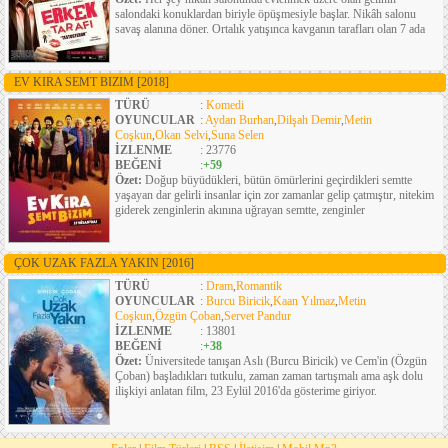
salondaki konuklardan biriyle öpüşmesiyle başlar. Nikâh salonu
savaş alanına döner. Ortalık yatışınca kavganın tarafları olan 7 ada
EV KIRA SEMT BIZIM
[2018]
TÜRÜ
:
Komedi
OYUNCULAR
:
Aydan Burhan
,
Dilşah Demir
,
Metin
Coşkun
,
Okan Selvi
,
Suna Selen
İZLENME
: 23776
BEĞENİ
:
+59
Özet:
Doğup büyüdükleri, bütün ömürlerini geçirdikleri semtte
yaşayan dar gelirli insanlar için zor zamanlar gelip çatmıştır, nitekim
giderek zenginlerin akınına uğrayan semtte, zenginler
ÇOK UZAK FAZLA YAKIN
[2016]
TÜRÜ
:
Dram
,
Romantik
OYUNCULAR
:
Burcu Biricik
,
Kaan Yılmaz
,
Metin
Coşkun
,
Özgün Çoban
,
Servet Pandur
İZLENME
: 13801
BEĞENİ
:
+38
Özet:
Üniversitede tanışan Aslı (Burcu Biricik) ve Cem'in (Özgün
Çoban) başladıkları tutkulu, zaman zaman tartışmalı ama aşk dolu
ilişkiyi anlatan film, 23 Eylül 2016'da gösterime giriyor.