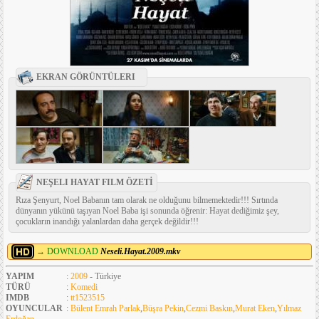
EKRAN GÖRÜNTÜLERI
NEŞELI HAYAT FILM ÖZETİ
Rıza Şenyurt, Noel Babanın tam olarak ne olduğunu bilmemektedir!!! Sırtında
dünyanın yükünü taşıyan Noel Baba işi sonunda öğrenir: Hayat dediğimiz şey,
çocukların inandığı yalanlardan daha gerçek değildir!!!
→ DOWNLOAD
Neseli.Hayat.2009.mkv
YAPIM
:
2009
- Türkiye
TÜRÜ
:
Komedi
IMDB
:
tt1523515
OYUNCULAR
:
Bülent Emrah Parlak
,
Büşra Pekin
,
Cezmi Baskın
,
Murat Eken
,
Yılmaz