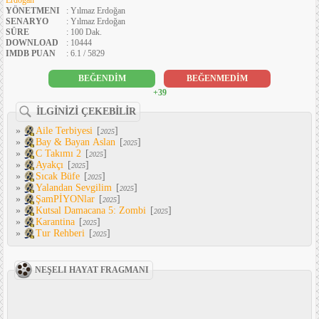
Erdoğan
YÖNETMENI
: Yılmaz Erdoğan
SENARYO
: Yılmaz Erdoğan
SÜRE
: 100 Dak.
DOWNLOAD
: 10444
IMDB PUAN
: 6.1 / 5829
BEĞENDİM
BEĞENMEDİM
+39
İLGİNİZİ ÇEKEBİLİR
»
Aile Terbiyesi
[
]
2025
»
Bay & Bayan Aslan
[
]
2025
»
C Takımı 2
[
]
2025
»
Ayakçı
[
]
2025
»
Sıcak Büfe
[
]
2025
»
Yalandan Sevgilim
[
]
2025
»
ŞamPİYONlar
[
]
2025
»
Kutsal Damacana 5: Zombi
[
]
2025
»
Karantina
[
]
2025
»
Tur Rehberi
[
]
2025
NEŞELI HAYAT FRAGMANI