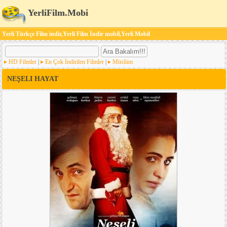
YerliFilm.Mobi
Yerli Türkçe Film indir,Yerli Film İndir mobil,Yerli Mobil
HD Filmler
|
En Çok İndirilen Filmler
|
Müslüm
NEŞELI HAYAT