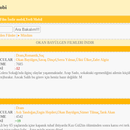
obi
 Film İndir mobil,Yerli Mobil
ilen Filmler
|
Müslüm
OKAN BAYÜLGEN FILMLERI İNDIR
:
Dram
,
Romantik
,
Suç
CULAR
:
Okan Bayülgen
,
Savaş Dinçel
,
Serra Yılmaz
,
Ülkü Ülker
,
Zafer Algöz
NME
: 7685
Nİ
:
-12
olera Sokağı'nda ilginç olaylar yaşanmaktadır. Arap Sado, sokaktaki egemenliğini ailenin küçü
n)bırakır. Ancak Salih bu görev için henüz hazır değildir. M
:
Dram
CULAR
:
Aslı Tandoğan
,
Engin Hepileri
,
Okan Bayülgen
,
Sümer Tilmaç
,
Tarık Akan
NME
: 4542
Nİ
:
+19
li bey 65 yaşlarında içine kapanık tuhaf ihtiyardır.Kızı Gül2ün ölümünden sonra karısı evi terk
ce iyice yalnız kalır... Ama eşiyle arasını düzel