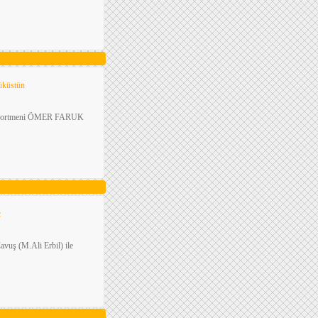
üküstün
erirekortmeni ÖMER FARUK
ç
avuş (M.Ali Erbil) ile