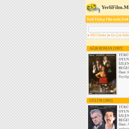
YerliFilm.M
Yerli Türkçe Film indir,Yerli
HD Filmler
|
En Çok İndir
AĞIR ROMAN
[1997]
TÜRÜ
OYUN
İZLE
BEĞE
Özet:
K
Bayülge
GÜLÜM
[2002]
TÜRÜ
OYUN
İZLE
BEĞE
Özet:
A
yerleşin