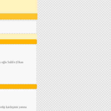
k oğlu Salih'e (Okan
 edip kardeşinin yanına