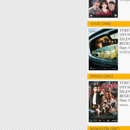
SINAV
[2006]
TÜRÜ
OYUN
İZLE
BEĞE
Özet:
S
SORAK'ı
HEMŞO
[2001]
TÜRÜ
OYUN
İZLE
BEĞE
Özet:
B
tanışır.
ROMANTIK
[2007]