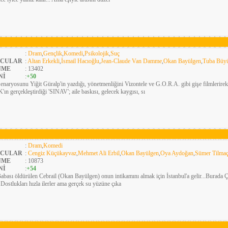
:
Dram
,
Gençlik
,
Komedi
,
Psikolojik
,
Suç
CULAR
:
Altan Erkekli
,
İsmail Hacıoğlu
,
Jean-Claude Van Damme
,
Okan Bayülgen
,
Tuba Büy
NME
: 13402
Nİ
:
+50
enaryosunu Yiğit Güralp'in yazdığı, yönetmenliğini Vizontele ve G.O.R.A. gibi gişe filml
n gerçekleştirdiği 'SINAV'; aile baskısı, gelecek kaygısı, sı
:
Dram
,
Komedi
CULAR
:
Cengiz Küçükayvaz
,
Mehmet Ali Erbil
,
Okan Bayülgen
,
Oya Aydoğan
,
Sümer Tilma
NME
: 10873
Nİ
:
+54
abası öldürülen Cebrail (Okan Bayülgen) onun intikamını almak için İstanbul'a gelir...Burada Ç
..Dostlukları hızla ilerler ama gerçek su yüzüne çıka