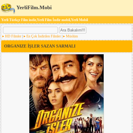
YerliFilm.Mobi
Yerli Türkçe Film indir,Yerli Film İndir mobil,Yerli Mobil
HD Filmler
|
En Çok İndirilen Filmler
|
Müslüm
ORGANIZE İŞLER SAZAN SARMALI