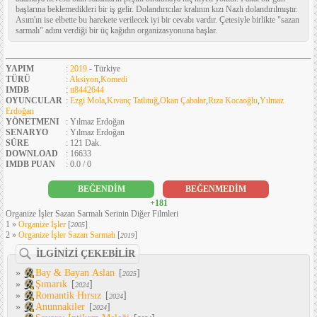
başlarına beklemedikleri bir iş gelir. Dolandırıcılar kralının kızı Nazlı dolandırılmıştır.
Asım'ın ise elbette bu harekete verilecek iyi bir cevabı vardır. Çetesiyle birlikte "sazan
sarmalı" adını verdiği bir üç kağıdın organizasyonuna başlar.
YAPIM
:
2019
- Türkiye
TÜRÜ
:
Aksiyon
,
Komedi
IMDB
:
tt8442644
OYUNCULAR
:
Ezgi Mola
,
Kıvanç Tatlıtuğ
,
Okan Çabalar
,
Rıza Kocaoğlu
,
Yılmaz
Erdoğan
YÖNETMENI
: Yılmaz Erdoğan
SENARYO
: Yılmaz Erdoğan
SÜRE
: 121 Dak.
DOWNLOAD
: 16633
IMDB PUAN
: 0.0 / 0
BEĞENDİM
BEĞENMEDİM
+181
Organize İşler Sazan Sarmalı Serinin Diğer Filmleri
1 »
Organize İşler
[
]
2005
2 »
Organize İşler Sazan Sarmalı
[
]
2019
İLGİNİZİ ÇEKEBİLİR
»
Bay & Bayan Aslan
[
]
2025
»
Şımarık
[
]
2024
»
Romantik Hırsız
[
]
2024
»
Anunnakiler
[
]
2024