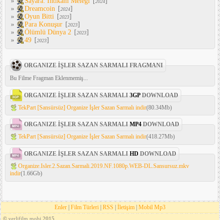
»
Sayara: İntikam Meleği
[
]
2024
»
Dreamcoin
[
]
2024
»
Oyun Bitti
[
]
2023
»
Para Konuşur
[
]
2023
»
Ölümlü Dünya 2
[
]
2023
»
49
[
]
2023
ORGANIZE İŞLER SAZAN SARMALI FRAGMANI
Bu Filme Fragman Eklenmemiş...
ORGANIZE İŞLER SAZAN SARMALI
3GP
DOWNLOAD
TekPart [Sansürsüz] Organize İşler Sazan Sarmalı indir
(80.34Mb)
ORGANIZE İŞLER SAZAN SARMALI
MP4
DOWNLOAD
TekPart [Sansürsüz] Organize İşler Sazan Sarmalı indir
(418.27Mb)
ORGANIZE İŞLER SAZAN SARMALI
HD
DOWNLOAD
Organize.Isler.2.Sazan.Sarmali.2019.NF.1080p.WEB-DL.Sansursuz.mkv
indir
(1.66Gb)
Enler
|
Film Türleri
|
RSS
|
İletişim
|
Mobil Mp3
©
yerlifilm.mobi
2015