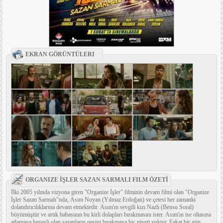
EKRAN GÖRÜNTÜLERI
ORGANIZE İŞLER SAZAN SARMALI FILM ÖZETİ
İlki 2005 yılında vizyona giren "Organize İşler" filminin devam filmi olan "Organize
İşler Sazan Sarmalı"nda, Asım Noyan (Yılmaz Erdoğan) ve çetesi her zamanki
dolandırıcılıklarına devam etmektedir. Asım'ın sevgili kızı Nazlı (Bensu Soral)
büyümüştür ve artık babasının bu kirli dolapları bırakmasını ister. Asım'ın ise oltasına
atlamaya hevesli olan sazanların peşini bırakmaya hiç niyeti yoktur. Fakat bir gün