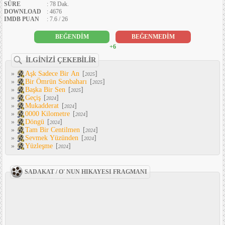
SÜRE
: 78 Dak.
DOWNLOAD
: 4676
IMDB PUAN
: 7.6 / 26
BEĞENDİM
BEĞENMEDİM
+6
İLGİNİZİ ÇEKEBİLİR
»
Aşk Sadece Bir An
[
]
2025
»
Bir Ömrün Sonbaharı
[
]
2025
»
Başka Bir Sen
[
]
2025
»
Geçiş
[
]
2024
»
Mukadderat
[
]
2024
»
0000 Kilometre
[
]
2024
»
Döngü
[
]
2024
»
Tam Bir Centilmen
[
]
2024
»
Sevmek Yüzünden
[
]
2024
»
Yüzleşme
[
]
2024
SADAKAT / O' NUN HIKAYESI FRAGMANI