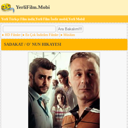
YerliFilm.Mobi
Yerli Türkçe Film indir,Yerli Film İndir mobil,Yerli Mobil
HD Filmler
|
En Çok İndirilen Filmler
|
Müslüm
SADAKAT / O' NUN HIKAYESI