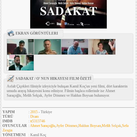
EKRAN GÖRÜNTÜLERI
SADAKAT / O' NUN HIKAYESI FILM ÖZETİ
Asfalt Çiçekleri filmiyle izleyiciyle buluşan Kamil Koç'un yeni filmi, dört karakterin
umudu arayış hikayesini konu ediniyor. Filmin başlıca rollerinde ise Ahmet
Saraçoğlu, Melih Selçuk, Ayfer Dönmez ve Haldun Boysan bulunuyor.
YAPIM
:
2015
- Türkiye
TÜRÜ
:
Dram
IMDB
:
tt5313746
OYUNCULAR
:
Ahmet Saraçoğlu
,
Ayfer Dönmez
,
Haldun Boysan
,
Melih Selçuk
,
Sefa
Zengin
YÖNETMENI
: Kamil Koç