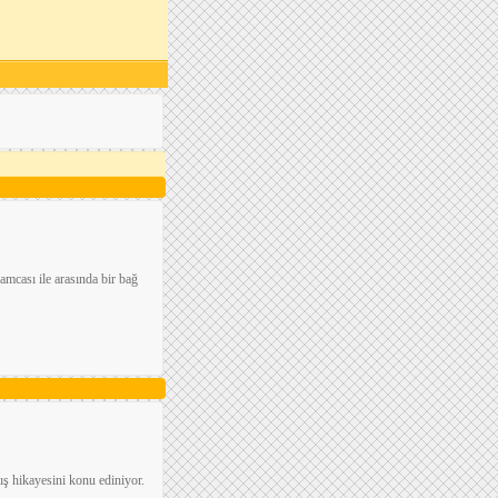
amcası ile arasında bir bağ
ış hikayesini konu ediniyor.