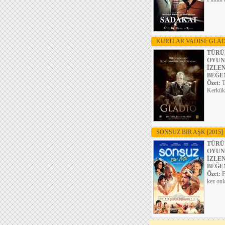
KURTLAR VADISI: GLA
TÜRÜ
OYUN
İZLE
BEĞE
Özet:
T
Kerkük’
SONSUZ BIR AŞK
[2015]
TÜRÜ
OYUN
İZLE
BEĞE
Özet:
F
kez onl