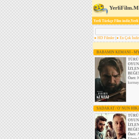
YerliFilm.M
Yerli Türkçe Film indir,Yerli
HD Filmler
|
En Çok İndir
BABAMIN KEMANI - MY
TÜRÜ
OYUN
İZLE
BEĞE
Özet:
K
kurmaya
SADAKAT / O' NUN HIK
TÜRÜ
OYUN
İZLE
BEĞE
Özet:
A
Filmin 