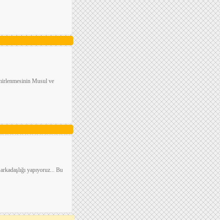
zehirlenmesinin Musul ve
arkadaşlığı yapıyoruz... Bu