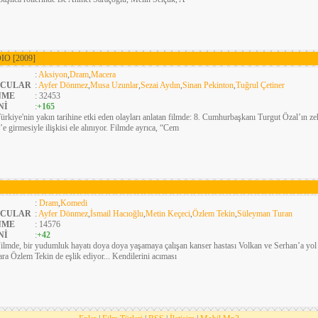
DIO
[2009]
:
Aksiyon
,
Dram
,
Macera
CULAR
:
Ayfer Dönmez
,
Musa Uzunlar
,
Sezai Aydın
,
Sinan Pekinton
,
Tuğrul Çetiner
NME
: 32453
Nİ
:
+165
ürkiye'nin yakın tarihine etki eden olayları anlatan filmde: 8. Cumhurbaşkanı Turgut Özal’ın 
e girmesiyle ilişkisi ele alınıyor. Filmde ayrıca, “Cem
:
Dram
,
Komedi
CULAR
:
Ayfer Dönmez
,
İsmail Hacıoğlu
,
Metin Keçeci
,
Özlem Tekin
,
Süleyman Turan
NME
: 14576
Nİ
:
+42
ilmde, bir yudumluk hayatı doya doya yaşamaya çalışan kanser hastası Volkan ve Serhan’a yol 
ara Özlem Tekin de eşlik ediyor... Kendilerini acıması