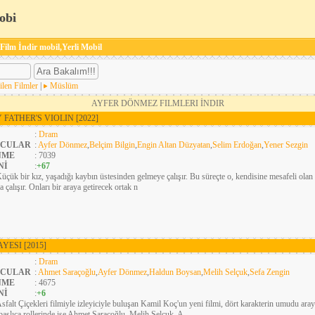
obi
 Film İndir mobil,Yerli Mobil
ilen Filmler
|
Müslüm
AYFER DÖNMEZ FILMLERI İNDIR
 FATHER'S VIOLIN
[2022]
:
Dram
CULAR
:
Ayfer Dönmez
,
Belçim Bilgin
,
Engin Altan Düzyatan
,
Selim Erdoğan
,
Yener Sezgin
NME
: 7039
Nİ
:
+67
üçük bir kız, yaşadığı kaybın üstesinden gelmeye çalışır. Bu süreçte o, kendisine mesafeli olan 
 çalışır. Onları bir araya getirecek ortak n
AYESI
[2015]
:
Dram
CULAR
:
Ahmet Saraçoğlu
,
Ayfer Dönmez
,
Haldun Boysan
,
Melih Selçuk
,
Sefa Zengin
NME
: 4675
Nİ
:
+6
sfalt Çiçekleri filmiyle izleyiciyle buluşan Kamil Koç'un yeni filmi, dört karakterin umudu aray
başlıca rollerinde ise Ahmet Saraçoğlu, Melih Selçuk, A