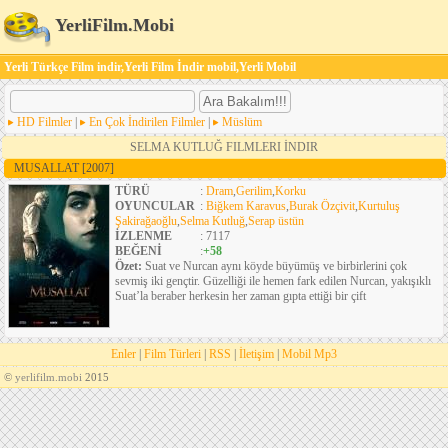
YerliFilm.Mobi
Yerli Türkçe Film indir,Yerli Film İndir mobil,Yerli Mobil
HD Filmler
|
En Çok İndirilen Filmler
|
Müslüm
SELMA KUTLUĞ FILMLERI İNDIR
MUSALLAT
[2007]
TÜRÜ
:
Dram
,
Gerilim
,
Korku
OYUNCULAR
:
Biğkem Karavus
,
Burak Özçivit
,
Kurtuluş
Şakirağaoğlu
,
Selma Kutluğ
,
Serap üstün
İZLENME
: 7117
BEĞENİ
:
+58
Özet:
Suat ve Nurcan aynı köyde büyümüş ve birbirlerini çok
sevmiş iki gençtir. Güzelliği ile hemen fark edilen Nurcan, yakışıklı
Suat’la beraber herkesin her zaman gıpta ettiği bir çift
Enler
|
Film Türleri
|
RSS
|
İletişim
|
Mobil Mp3
©
yerlifilm.mobi
2015