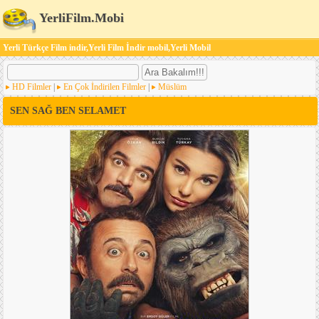
YerliFilm.Mobi
Yerli Türkçe Film indir,Yerli Film İndir mobil,Yerli Mobil
HD Filmler
|
En Çok İndirilen Filmler
|
Müslüm
SEN SAĞ BEN SELAMET