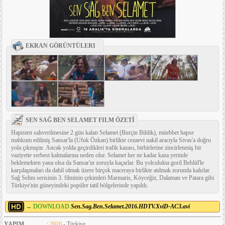
EKRAN GÖRÜNTÜLERI
SEN SAĞ BEN SELAMET FILM ÖZETİ
Hapisten salıverilmesine 2 gün kalan Selamet (Burçin Bildik), müebbet hapse
mahkum edilmiş Sansar'la (Ufuk Özkan) birlikte cezaevi nakil aracıyla Sivas'a doğru
yola çıkmıştır. Ancak yolda geçirdikleri trafik kazası, birbirlerine zincirlenmiş bir
vaziyette serbest kalmalarına neden olur. Selamet her ne kadar kaza yerinde
beklemekten yana olsa da Sansar'ın zoruyla kaçarlar. Bu yolculukta goril Behlül'le
karşılaşmaları da dahil olmak üzere birçok maceraya birlikte atılmak zorunda kalırlar.
Sağ Selim serisinin 3. filminin çekimleri Marmaris, Köyceğiz, Dalaman ve Patara gibi
Türkiye'nin güneyindeki popüler tatil bölgelerinde yapıldı.
→ DOWNLOAD
Sen.Sag.Ben.Selamet.2016.HDTV.XviD-AC3.avi
YAPIM
:
2016
- Türkiye