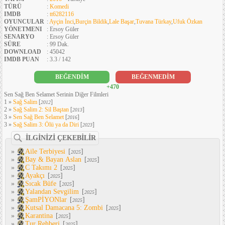
TÜRÜ
:
Komedi
IMDB
:
tt6282116
OYUNCULAR
:
Ayçin İnci
,
Burçin Bildik
,
Lale Başar
,
Tuvana Türkay
,
Ufuk Özkan
YÖNETMENI
: Ersoy Güler
SENARYO
: Ersoy Güler
SÜRE
: 99 Dak.
DOWNLOAD
: 45042
IMDB PUAN
: 3.3 / 142
BEĞENDİM
BEĞENMEDİM
+470
Sen Sağ Ben Selamet Serinin Diğer Filmleri
1 »
Sağ Salim
[
]
2012
2 »
Sağ Salim 2: Sil Baştan
[
]
2013
3 »
Sen Sağ Ben Selamet
[
]
2016
3 »
Sağ Salim 3: Ölü ya da Diri
[
]
2023
İLGİNİZİ ÇEKEBİLİR
»
Aile Terbiyesi
[
]
2025
»
Bay & Bayan Aslan
[
]
2025
»
C Takımı 2
[
]
2025
»
Ayakçı
[
]
2025
»
Sıcak Büfe
[
]
2025
»
Yalandan Sevgilim
[
]
2025
»
ŞamPİYONlar
[
]
2025
»
Kutsal Damacana 5: Zombi
[
]
2025
»
Karantina
[
]
2025
»
Tur Rehberi
[
]
2025