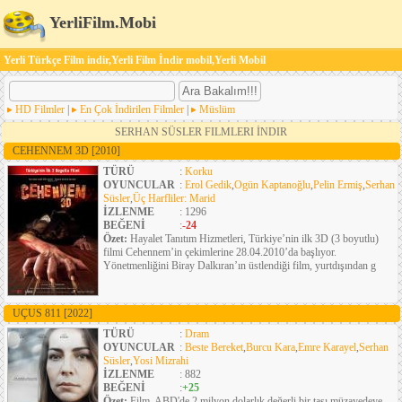
YerliFilm.Mobi
Yerli Türkçe Film indir,Yerli Film İndir mobil,Yerli Mobil
HD Filmler
|
En Çok İndirilen Filmler
|
Müslüm
SERHAN SÜSLER FILMLERI İNDIR
CEHENNEM 3D
[2010]
TÜRÜ
:
Korku
OYUNCULAR
:
Erol Gedik
,
Ogün Kaptanoğlu
,
Pelin Ermiş
,
Serhan
Süsler
,
Üç Harfliler: Marid
İZLENME
: 1296
BEĞENİ
:
-24
Özet:
Hayalet Tanıtım Hizmetleri, Türkiye’nin ilk 3D (3 boyutlu)
filmi Cehennem’in çekimlerine 28.04.2010’da başlıyor.
Yönetmenliğini Biray Dalkıran’ın üstlendiği film, yurtdışından g
UÇUS 811
[2022]
TÜRÜ
:
Dram
OYUNCULAR
:
Beste Bereket
,
Burcu Kara
,
Emre Karayel
,
Serhan
Süsler
,
Yosi Mizrahi
İZLENME
: 882
BEĞENİ
:
+25
Özet:
Film, ABD'de 2 milyon dolarlık değerli bir taşı müzayedeye