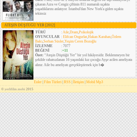
çıkaran Azra ve Cengiz çiftinin 811 numaralı uçakta
yaşadıklarını anlatıyor. İstanbul'dan New York'a giden uçakta
tekinsiz
ATEŞIN DÜŞTÜĞÜ YER
[2012]
TÜRÜ
:
Aile
,
Dram
,
Psikolojik
OYUNCULAR
:
Elifcan Ongurlar
,
Hakan Karahan
,
Özlem
Balcı
,
Serhan Süsler
,
Yeşim Ceren Bozoğlu
İZLENME
: 7077
BEĞENİ
:
+11
Özet:
“Ateşin Düştüğü Yer” bir yol hikâyesidir. Beklenmeyen bir
şekilde rahatsızlanan 16 yaşındaki kız çocuğu Ayşe acilen ameliyata
alınır. Aile bu ameliyatı gerçekleştirmek için b�
Enler
|
Film Türleri
|
RSS
|
İletişim
|
Mobil Mp3
©
yerlifilm.mobi
2015