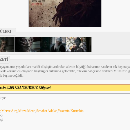
ÜLERI
ÖZETİ
yaşayan ama yaşadıkları maddi düşüşün ardından ailenin büyüğü babaanne saadetin tek başına y
iklik korkutucu olayların başlangıcı anlamına gelecektir, nitekim bahçesine dedeleri Muhsin'in
k başına değildir.
iccin.4.2017.SANSURSUZ.720p.avi
kiye
ç
,
Merve Ateş
,
Mirza Metin
,
Sebahat Adalar
,
Yasemin Kurttekin
çi
çi