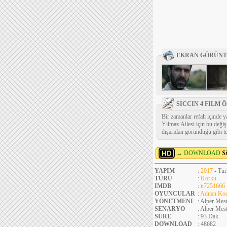
EKRAN GÖRÜNT
SICCIN 4 FILM 
Bir zamanlar refah içinde 
Yılmaz Ailesi için bu değiş
dışarıdan göründüğü gibi te
→ DOWNLOAD
S
YAPIM
:
2017
- Tür
TÜRÜ
:
Korku
IMDB
:
tt7251666
OYUNCULAR
:
Adnan Ko
YÖNETMENI
: Alper Mest
SENARYO
: Alper Mest
SÜRE
: 93 Dak.
DOWNLOAD
: 48682