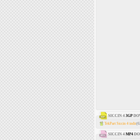
SICCIN 4
3GP
DO
TekPart Siccin 4 indir
(6
SICCIN 4
MP4
DO