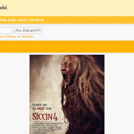
obi
 Film İndir mobil,Yerli Mobil
ilen Filmler
|
Müslüm