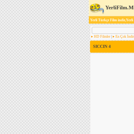
YerliFilm.M
Yerli Türkçe Film indir,Yerli
HD Filmler
|
En Çok İndir
SICCIN 4