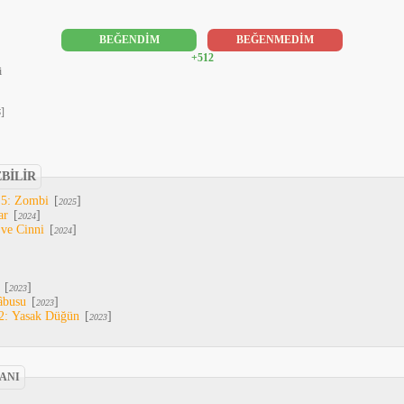
BEĞENDİM
BEĞENMEDİM
+512
i
]
6
EBİLİR
 5: Zombi
[
]
2025
ar
[
]
2024
 ve Cinni
[
]
2024
[
]
2023
âbusu
[
]
2023
2: Yasak Düğün
[
]
2023
MANI