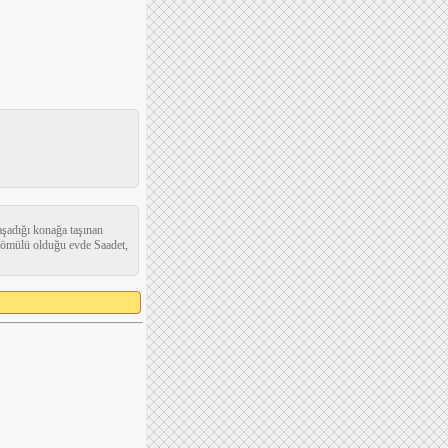
aşadığı konağa taşınan
 gömülü olduğu evde Saadet,