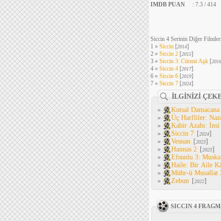
IMDB PUAN
: 7.3 / 414
Siccin 4 Serinin Diğer Filmler
1 »
Siccin
[
]
2014
2 »
Siccin 2
[
]
2015
3 »
Siccin 3: Cürmü Aşk
[
201
4 »
Siccin 4
[
]
2017
6 »
Siccin 6
[
]
2019
7 »
Siccin 7
[
]
2024
İLGİNİZİ ÇEK
»
Kutsal Damacana
»
Üç Harfliler: Naz
»
Kabir Azabı: İnsi
»
Siccin 7
[
]
2024
»
Vesnan
[
]
2023
»
Hannas 2
[
]
2023
»
Efsunlu 3: Muska
»
Haile: Bir Aile K
»
Mühr-ü Musallat 
»
Zebun
[
]
2022
SICCIN 4 FRAG