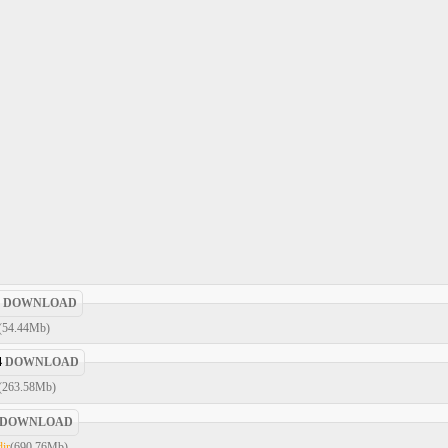
DOWNLOAD
(54.44Mb)
4
DOWNLOAD
(263.58Mb)
DOWNLOAD
dir
(690.76Mb)