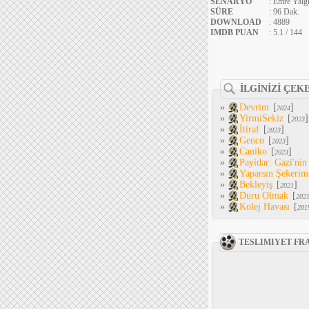
SENARYO
: Emre Yalg
SÜRE
: 96 Dak.
DOWNLOAD
: 4889
IMDB PUAN
: 5.1 / 144
İLGİNİZİ ÇEK
»
Devrim
[
]
2024
»
YirmiSekiz
[
]
2023
»
İtiraf
[
]
2023
»
Genco
[
]
2023
»
Caniko
[
]
2023
»
Payidar: Gazi'ni
»
Yaparsın Şekerim
»
Bekleyiş
[
]
2021
»
Duru Olmak
[
202
»
Kolej Havası
[
201
TESLIMIYET FR