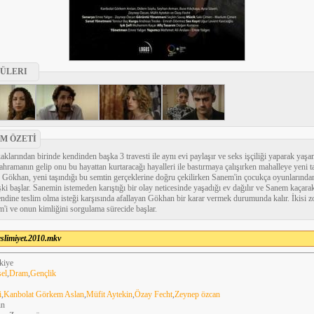
ÜLERI
LM ÖZETİ
klarından birinde kendinden başka 3 travesti ile aynı evi paylaşır ve seks işçiliği yaparak yaş
ramanın gelip onu bu hayattan kurtaracağı hayalleri ile bastırmaya çalışırken mahalleye yeni t
ıf Gökhan, yeni taşındığı bu semtin gerçeklerine doğru çekilirken Sanem'in çocukça oyunlarından
işki başlar. Sanemin istemeden karıştığı bir olay neticesinde yaşadığı ev dağılır ve Sanem kaçara
endine teslim olma isteği karşısında afallayan Gökhan bir karar vermek durumunda kalır. İkisi zo
'i ve onun kimliğini sorgulama sürecide başlar.
eslimiyet.2010.mkv
kiye
el
,
Dram
,
Gençlik
i
,
Kanbolat Görkem Aslan
,
Müfit Aytekin
,
Özay Fecht
,
Zeynep özcan
ın