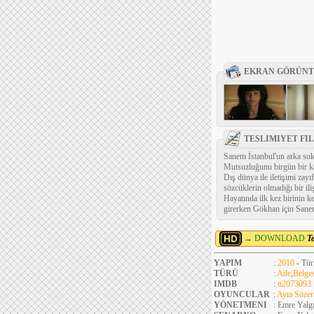
EKRAN GÖRÜNT
TESLIMIYET FI
Sanem İstanbul'un arka soka
Mutsuzluğunu birgün bir kah
Dış dünya ile iletişimi zay
sözcüklerin olmadığı bir il
Hayatında ilk kez birinin k
girerken Gökhan için Sanem
→ DOWNLOAD
T
YAPIM
:
2010
- Tür
TÜRÜ
:
Aile
,
Belges
IMDB
:
tt2073093
OYUNCULAR
:
Ayta Sözer
YÖNETMENI
: Emre Yalg