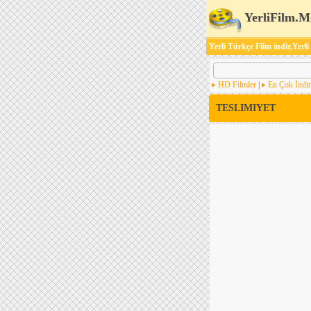
YerliFilm.M
Yerli Türkçe Film indir,Yerli
HD Filmler
|
En Çok İndir
TESLIMIYET