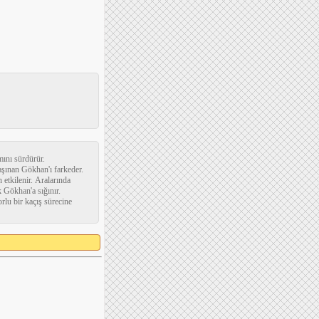
amını sürdürür.
aşınan Gökhan'ı farkeder.
 etkilenir. Aralarında
k Gökhan'a sığınır.
rlu bir kaçış sürecine