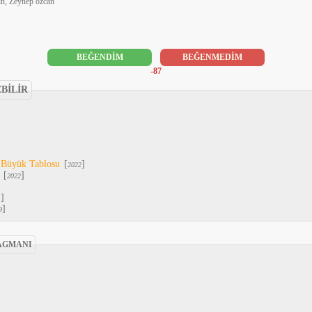
ın, Zeynep özcan
BEĞENDİM
BEĞENMEDİM
-87
EBİLİR
n Büyük Tablosu
[
]
2022
[
]
2022
]
1
]
9
AGMANI