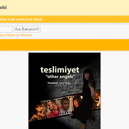
obi
 Film İndir mobil,Yerli Mobil
ilen Filmler
|
Müslüm