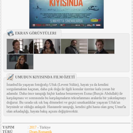
EKRAN GÖRÜNTÜLERI
UMUDUN KIYISINDA FILM ÖZETİ
İstanbul'da yaşayan fotoğrafçı Ufuk (Levent Sülün), hayatı ya da kendini
sorgulamaktan kaçınan, daha çok doğa ile ilgili konular üzerine kafa yoran bir
adamdır. Daha önce tanıştığı hiçbir kadına benzemeyen Esma (Burçin Abdullah) ile
karşılaşması ve sonrasında bu karşılaşmaların tekrarlanması aralarda bir yakınlaşmayı
doğurur. Bu sırada sık sık baş dönmeleri ve geçici unutkanlıklar yaşayan Ufuk'un
beyninde ur olduğu anlaşıılr. Hastanede tanıştığı, kendisi gibi hasta olan genç Umut'la
olan arkadaşlığı, hayata bakış açısını değiştirecektir.
YAPIM
:
2017
- Türkiye
TÜRÜ
:
Dram
,
Romantik