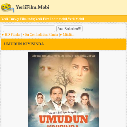
YerliFilm.Mobi
Yerli Türkçe Film indir,Yerli Film İndir mobil,Yerli Mobil
HD Filmler
|
En Çok İndirilen Filmler
|
Müslüm
UMUDUN KIYISINDA