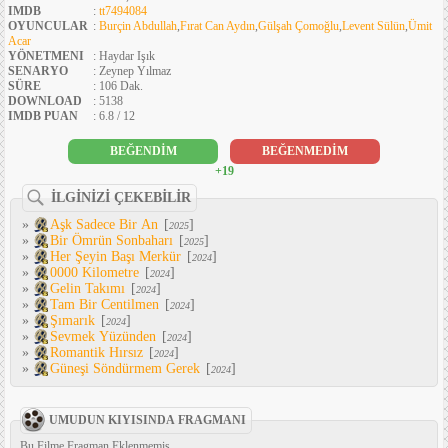
IMDB
:
tt7494084
OYUNCULAR
:
Burçin Abdullah
,
Fırat Can Aydın
,
Gülşah Çomoğlu
,
Levent Sülün
,
Ümit
Acar
YÖNETMENI
: Haydar Işık
SENARYO
: Zeynep Yılmaz
SÜRE
: 106 Dak.
DOWNLOAD
: 5138
IMDB PUAN
: 6.8 / 12
BEĞENDİM
BEĞENMEDİM
+19
İLGİNİZİ ÇEKEBİLİR
»
Aşk Sadece Bir An
[
]
2025
»
Bir Ömrün Sonbaharı
[
]
2025
»
Her Şeyin Başı Merkür
[
]
2024
»
0000 Kilometre
[
]
2024
»
Gelin Takımı
[
]
2024
»
Tam Bir Centilmen
[
]
2024
»
Şımarık
[
]
2024
»
Sevmek Yüzünden
[
]
2024
»
Romantik Hırsız
[
]
2024
»
Güneşi Söndürmem Gerek
[
]
2024
UMUDUN KIYISINDA FRAGMANI
Bu Filme Fragman Eklenmemiş...