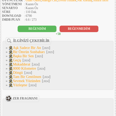
OYUNCULAR
:
Güler Ökten
,
Haleigh Ciel
,
Levent Özdilek
,
Nik Xhelilaj
,
Tomris İncer
YÖNETMENI
: Kazım Öz
SENARYO
: Kazım Öz
SÜRE
: 110 Dak.
DOWNLOAD
: 6790
IMDB PUAN
: 6.6 / 273
BEĞENDİM
BEĞENMEDİM
+58
İLGİNİZİ ÇEKEBİLİR
»
Aşk Sadece Bir An
[
]
2025
»
Bir Ömrün Sonbaharı
[
]
2025
»
Başka Bir Sen
[
]
2025
»
Geçiş
[
]
2024
»
Mukadderat
[
]
2024
»
0000 Kilometre
[
]
2024
»
Döngü
[
]
2024
»
Tam Bir Centilmen
[
]
2024
»
Sevmek Yüzünden
[
]
2024
»
Yüzleşme
[
]
2024
ZER FRAGMANI