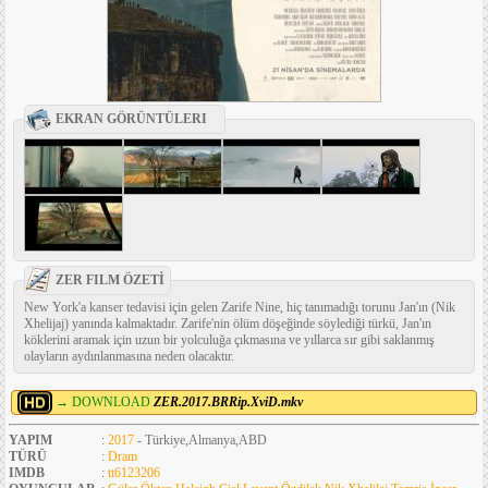
EKRAN GÖRÜNTÜLERI
ZER FILM ÖZETİ
New York'a kanser tedavisi için gelen Zarife Nine, hiç tanımadığı torunu Jan'ın (Nik
Xhelijaj) yanında kalmaktadır. Zarife'nin ölüm döşeğinde söylediği türkü, Jan'ın
köklerini aramak için uzun bir yolculuğa çıkmasına ve yıllarca sır gibi saklanmış
olayların aydınlanmasına neden olacaktır.
→ DOWNLOAD
ZER.2017.BRRip.XviD.mkv
YAPIM
:
2017
- Türkiye,Almanya,ABD
TÜRÜ
:
Dram
IMDB
:
tt6123206