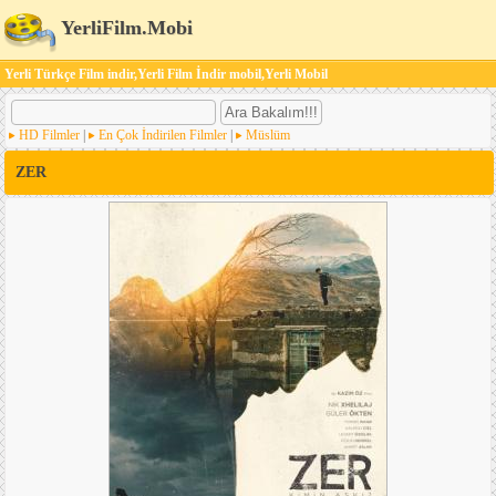
YerliFilm.Mobi
Yerli Türkçe Film indir,Yerli Film İndir mobil,Yerli Mobil
HD Filmler
|
En Çok İndirilen Filmler
|
Müslüm
ZER