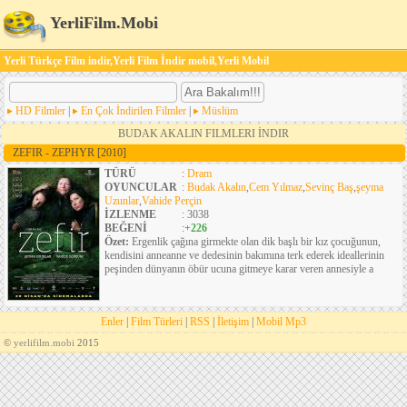
YerliFilm.Mobi
Yerli Türkçe Film indir,Yerli Film İndir mobil,Yerli Mobil
HD Filmler
|
En Çok İndirilen Filmler
|
Müslüm
BUDAK AKALIN FILMLERI İNDIR
ZEFIR - ZEPHYR
[2010]
TÜRÜ
:
Dram
OYUNCULAR
:
Budak Akalın
,
Cem Yılmaz
,
Sevinç Baş
,
şeyma
Uzunlar
,
Vahide Perçin
İZLENME
: 3038
BEĞENİ
:
+226
Özet:
Ergenlik çağına girmekte olan dik başlı bir kız çocuğunun,
kendisini anneanne ve dedesinin bakımına terk ederek ideallerinin
peşinden dünyanın öbür ucuna gitmeye karar veren annesiyle a
Enler
|
Film Türleri
|
RSS
|
İletişim
|
Mobil Mp3
©
yerlifilm.mobi
2015