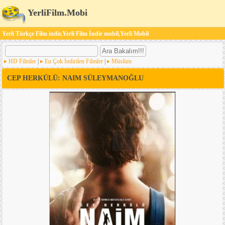
YerliFilm.Mobi
Yerli Türkçe Film indir,Yerli Film İndir mobil,Yerli Mobil
HD Filmler
|
En Çok İndirilen Filmler
|
Müslüm
CEP HERKÜLÜ: NAIM SÜLEYMANOĞLU