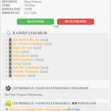
SENARYO
: Barış Pirhasan
SÜRE
: 135 Dak.
DOWNLOAD
: 29988
IMDB PUAN
: 8.5 / 5364
BEĞENDİM
BEĞENMEDİM
+218
İLGİNİZİ ÇEKEBİLİR
»
Aşk Sadece Bir An
[
]
2025
»
Bir Ömrün Sonbaharı
[
]
2025
»
Başka Bir Sen
[
]
2025
»
Geçiş
[
]
2024
»
Mukadderat
[
]
2024
»
0000 Kilometre
[
]
2024
»
Döngü
[
]
2024
»
Tam Bir Centilmen
[
]
2024
»
Sevmek Yüzünden
[
]
2024
»
Yüzleşme
[
]
2024
CEP HERKÜLÜ: NAIM SÜLEYMANOĞLU FRAGMANI
Bu Filme Fragman Eklenmemiş...
CEP HERKÜLÜ: NAIM SÜLEYMANOĞLU
3GP
DOWNLOAD
Tek Link Cep Herkülü: Naim Süleymanoğlu indir
(89.41Mb)