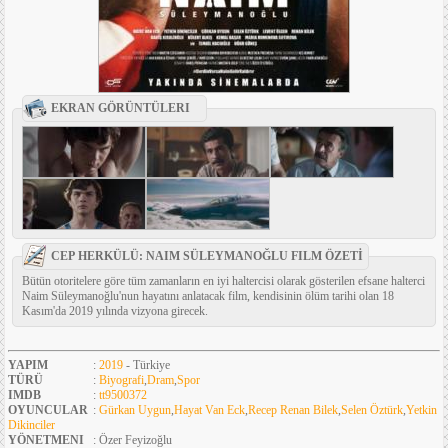
EKRAN GÖRÜNTÜLERI
CEP HERKÜLÜ: NAIM SÜLEYMANOĞLU FILM ÖZETİ
Bütün otoritelere göre tüm zamanların en iyi haltercisi olarak gösterilen efsane halterci
Naim Süleymanoğlu'nun hayatını anlatacak film, kendisinin ölüm tarihi olan 18
Kasım'da 2019 yılında vizyona girecek.
YAPIM
:
2019
- Türkiye
TÜRÜ
:
Biyografi
,
Dram
,
Spor
IMDB
:
tt9500372
OYUNCULAR
:
Gürkan Uygun
,
Hayat Van Eck
,
Recep Renan Bilek
,
Selen Öztürk
,
Yetkin
Dikinciler
YÖNETMENI
: Özer Feyizoğlu