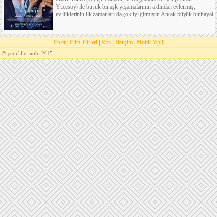
Yücesoy) ile büyük bir aşk yaşamalarının ardından evlenmiş,
evliliklerinin ilk zamanları da çok iyi gitmiştir. Ancak büyük bir hayal
Enler
|
Film Türleri
|
RSS
|
İletişim
|
Mobil Mp3
©
yerlifilm.mobi
2015