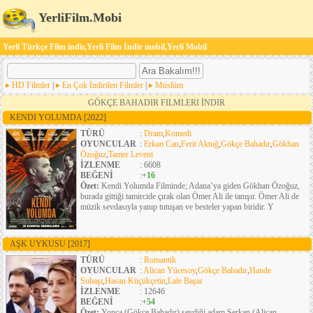
YerliFilm.Mobi
Yerli Türkçe Film indir,Yerli Film İndir mobil,Yerli Mobil
HD Filmler
|
En Çok İndirilen Filmler
|
Müslüm
GÖKÇE BAHADIR FILMLERI İNDIR
KENDI YOLUMDA
[2022]
TÜRÜ
:
Dram
,
Komedi
OYUNCULAR
:
Erkan Can
,
Ferit Aktuğ
,
Gökçe Bahadır
,
Gökhan
Özoğuz
,
Tamer Levent
İZLENME
: 6608
BEĞENİ
:
+16
Özet:
Kendi Yolumda Filminde; Adana’ya giden Gökhan Özoğuz,
burada gittiği tamircide çırak olan Ömer Ali ile tanışır. Ömer Ali de
müzik sevdasıyla yanıp tutuşan ve besteler yapan biridir. Y
AŞK UYKUSU
[2017]
TÜRÜ
:
Romantik
OYUNCULAR
:
Alican Yücesoy
,
Gökçe Bahadır
,
Hande
Subaşı
,
Hasan Küçükçetin
,
Lale Başar
İZLENME
: 12646
BEĞENİ
:
+54
Özet:
Yonca (Gökçe Bahadır) sevdiği adam Serkan (Alican