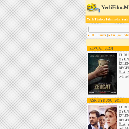
YerliFilm.M
Yerli Türkçe Film indir,Yerli
HD Filmler
|
En Çok İndir
ZEVCAT
[2023]
TÜRÜ
OYUN
İZLE
BEĞE
Özet:
Z
evli ve 
AŞK UYKUSU
[2017]
TÜRÜ
OYUN
İZLE
BEĞE
Özet:
Y
evlilik