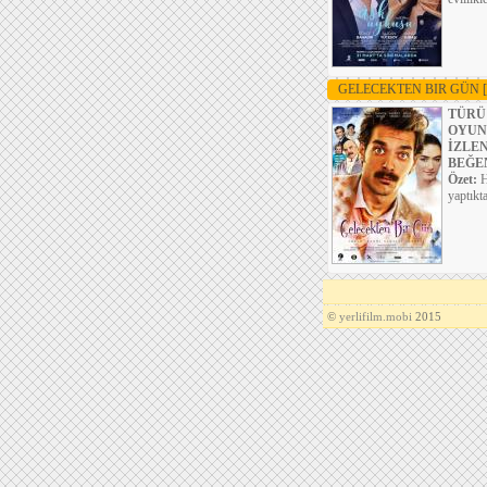
GELECEKTEN BIR GÜN
TÜRÜ
OYUN
İZLE
BEĞE
Özet:
H
yaptıkt
©
yerlifilm.mobi
2015