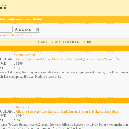
obi
 Film İndir mobil,Yerli Mobil
ilen Filmler
|
Müslüm
HANDE SUBAŞI FILMLERI İNDIR
:
Dram
,
Gerilim
CULAR
:
Bahar Şahin
,
Cemal Hünal
,
Ebrar Alya Demirbilek
,
Hande Subaşı
,
Yağmur Ün
NME
: 1199
Nİ
:
+12
evcat Filminde; Kendi işini kurma ideallerini ve hayallerini gerçekleştirmek için farklı eğitimler
bir kız çocuğu sahibi olan Kadir ile kesişir. İk
:
Romantik
CULAR
:
Alican Yücesoy
,
Gökçe Bahadır
,
Hande Subaşı
,
Hasan Küçükçetin
,
Lale Başar
NME
: 12646
Nİ
:
+54
onca (Gökçe Bahadır) sevdiği adam Serkan (Alican Yücesoy) ile büyük bir aşk yaşamalarının 
lerinin ilk zamanları da çok iyi gitmiştir. Ancak büyük bir hayal