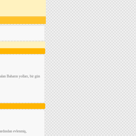
 alan Baharın yolları, bir gün
ardından evlenmiş,