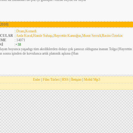
[2010]
:
Dram
,
Komedi
CULAR
:
Arda Kural
,
Hande Subaşı
,
Hayrettin Karaoğuz
,
Murat Serezli
,
Rasim Öztekin
NME
: 14071
Nİ
:
+38
ayatı boyunca yaşadıgı tüm aksiliklerden dolayı çok şanssız olduguna inanan Tolga (Hayretti
an sonra işinden de kovulunca artık platonik aşkına (Han
Enler
|
Film Türleri
|
RSS
|
İletişim
|
Mobil Mp3