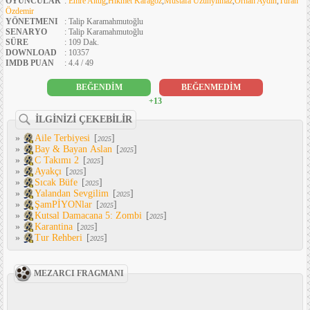
OYUNCULAR
:
Emre Altuğ
,
Hikmet Karagöz
,
Mustafa Uzunyılmaz
,
Orhan Aydın
,
Turan
Özdemir
YÖNETMENI
: Talip Karamahmutoğlu
SENARYO
: Talip Karamahmutoğlu
SÜRE
: 109 Dak.
DOWNLOAD
: 10357
IMDB PUAN
: 4.4 / 49
BEĞENDİM
BEĞENMEDİM
+13
İLGİNİZİ ÇEKEBİLİR
»
Aile Terbiyesi
[
]
2025
»
Bay & Bayan Aslan
[
]
2025
»
C Takımı 2
[
]
2025
»
Ayakçı
[
]
2025
»
Sıcak Büfe
[
]
2025
»
Yalandan Sevgilim
[
]
2025
»
ŞamPİYONlar
[
]
2025
»
Kutsal Damacana 5: Zombi
[
]
2025
»
Karantina
[
]
2025
»
Tur Rehberi
[
]
2025
MEZARCI FRAGMANI