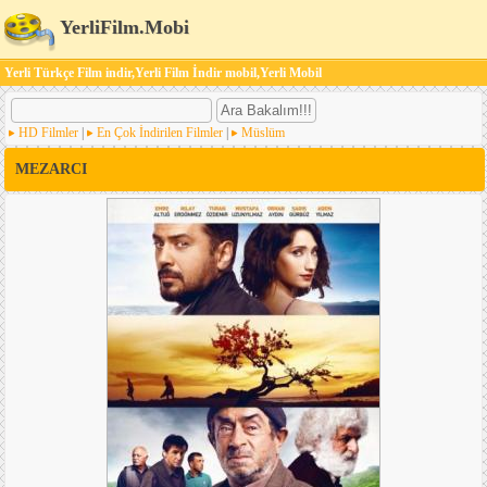
YerliFilm.Mobi
Yerli Türkçe Film indir,Yerli Film İndir mobil,Yerli Mobil
HD Filmler
|
En Çok İndirilen Filmler
|
Müslüm
MEZARCI