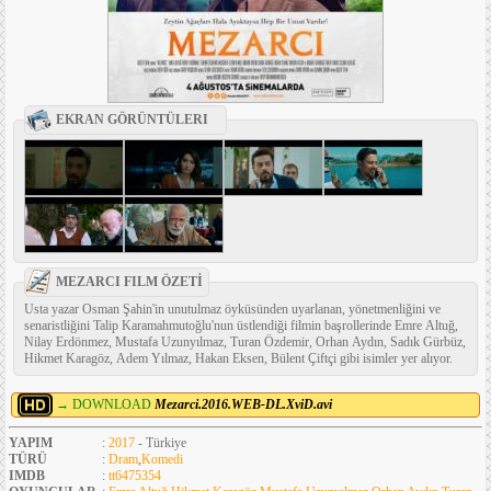
EKRAN GÖRÜNTÜLERI
MEZARCI FILM ÖZETİ
Usta yazar Osman Şahin'in unutulmaz öyküsünden uyarlanan, yönetmenliğini ve
senaristliğini Talip Karamahmutoğlu'nun üstlendiği filmin başrollerinde Emre Altuğ,
Nilay Erdönmez, Mustafa Uzunyılmaz, Turan Özdemir, Orhan Aydın, Sadık Gürbüz,
Hikmet Karagöz, Adem Yılmaz, Hakan Eksen, Bülent Çiftçi gibi isimler yer alıyor.
→ DOWNLOAD
Mezarci.2016.WEB-DL.XviD.avi
YAPIM
:
2017
- Türkiye
TÜRÜ
:
Dram
,
Komedi
IMDB
:
tt6475354