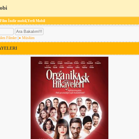
obi
 Film İndir mobil,Yerli Mobil
ilen Filmler
|
Müslüm
AYELERI