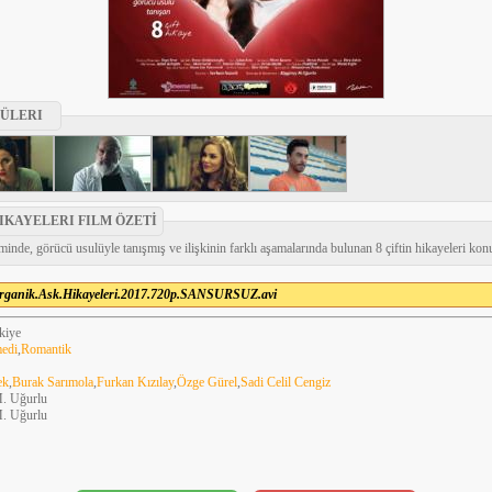
ÜLERI
IKAYELERI FILM ÖZETİ
inde, görücü usulüyle tanışmış ve ilişkinin farklı aşamalarında bulunan 8 çiftin hikayeleri konu
rganik.Ask.Hikayeleri.2017.720p.SANSURSUZ.avi
kiye
edi
,
Romantik
ek
,
Burak Sarımola
,
Furkan Kızılay
,
Özge Gürel
,
Sadi Celil Cengiz
M. Uğurlu
M. Uğurlu