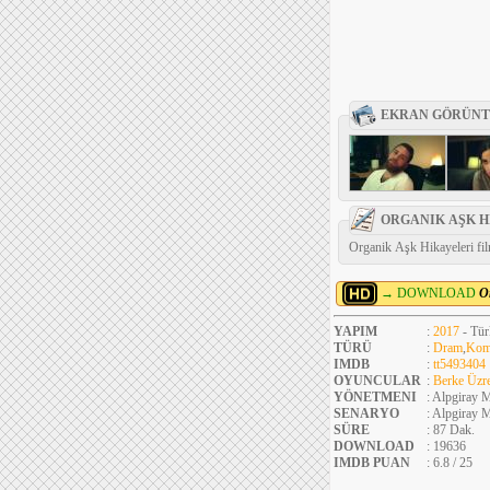
EKRAN GÖRÜNT
ORGANIK AŞK H
Organik Aşk Hikayeleri film
→ DOWNLOAD
O
YAPIM
:
2017
- Tür
TÜRÜ
:
Dram
,
Kom
IMDB
:
tt5493404
OYUNCULAR
:
Berke Üzr
YÖNETMENI
: Alpgiray 
SENARYO
: Alpgiray 
SÜRE
: 87 Dak.
DOWNLOAD
: 19636
IMDB PUAN
: 6.8 / 25