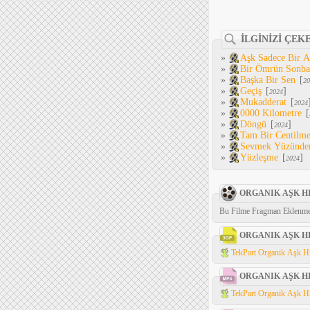
İLGİNİZİ ÇEK
»
Aşk Sadece Bir 
»
Bir Ömrün Sonba
»
Başka Bir Sen
[
20
»
Geçiş
[
]
2024
»
Mukadderat
[
2024
»
0000 Kilometre
[
»
Döngü
[
]
2024
»
Tam Bir Centilm
»
Sevmek Yüzünde
»
Yüzleşme
[
]
2024
ORGANIK AŞK H
Bu Filme Fragman Eklenme
ORGANIK AŞK H
TekPart Organik Aşk Hik
ORGANIK AŞK H
TekPart Organik Aşk Hik