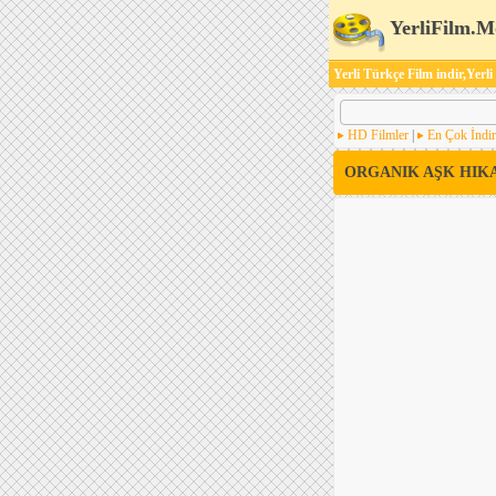
YerliFilm.M
Yerli Türkçe Film indir,Yerli
HD Filmler
|
En Çok İndir
ORGANIK AŞK HIK