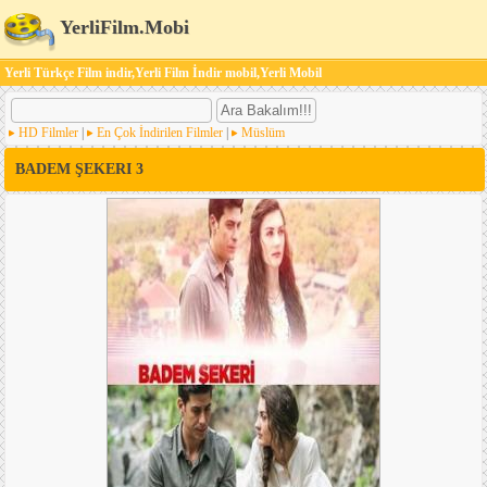
YerliFilm.Mobi
Yerli Türkçe Film indir,Yerli Film İndir mobil,Yerli Mobil
HD Filmler
|
En Çok İndirilen Filmler
|
Müslüm
BADEM ŞEKERI 3