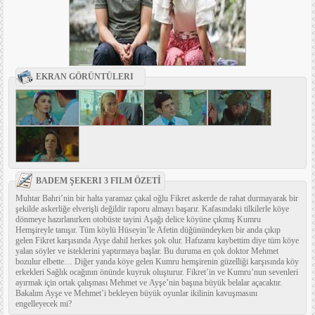
EKRAN GÖRÜNTÜLERI
BADEM ŞEKERI 3 FILM ÖZETİ
Muhtar Bahri’nin bir halta yaramaz çakal oğlu Fikret askerde de rahat durmayarak bir
şekilde askerliğe elverişli değildir raporu almayı başarır. Kafasındaki tilkilerle köye
dönmeye hazırlanırken otobüste tayini Aşağı delice köyüne çıkmış Kumru
Hemşireyle tanışır. Tüm köylü Hüseyin’le Afetin düğünündeyken bir anda çıkıp
gelen Fikret karşısında Ayşe dahil herkes şok olur. Hafızamı kaybettim diye tüm köye
yalan söyler ve isteklerini yaptırmaya başlar. Bu duruma en çok doktor Mehmet
bozulur elbette… Diğer yanda köye gelen Kumru hemşirenin güzelliği karşısında köy
erkekleri Sağlık ocağının önünde kuyruk oluşturur. Fikret’in ve Kumru’nun sevenleri
ayırmak için ortak çalışması Mehmet ve Ayşe’nin başına büyük belalar açacaktır.
Bakalım Ayşe ve Mehmet’i bekleyen büyük oyunlar ikilinin kavuşmasını
engelleyecek mi?