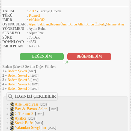
YAPIM
:
2017
- Türkiye,Türkiye
TÜRÜ
:
Komedi
IMDB
:
tt10444082
OYUNCULAR
:
Alper Saldıran
,
Begüm Öner
,
Burcu Altın
,
Burcu Özberk
,
Mehmet Atay
YÖNETMENI
: Aydın Bulut
SENARYO
: Alper Erze
SÜRE
: 75 Dak.
DOWNLOAD
: 4653
IMDB PUAN
: 6.4 / 14
BEĞENDİM
BEĞENMEDİM
+34
Badem Şekeri 3 Serinin Diğer Filmleri
1 »
Badem Şekeri
[
]
2017
2 »
Badem Şekeri 2
[
]
2017
3 »
Badem Şekeri 3
[
]
2017
4 »
Badem Şekeri 4
[
]
2017
5 »
Badem Şekeri 5
[
]
2017
İLGİNİZİ ÇEKEBİLİR
»
Aile Terbiyesi
[
]
2025
»
Bay & Bayan Aslan
[
]
2025
»
C Takımı 2
[
]
2025
»
Ayakçı
[
]
2025
»
Sıcak Büfe
[
]
2025
»
Yalandan Sevgilim
[
]
2025