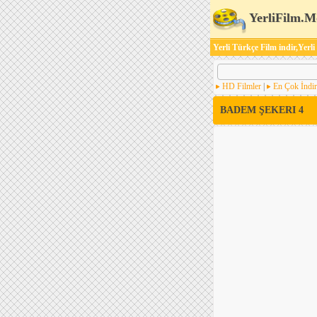
YerliFilm.M
Yerli Türkçe Film indir,Yerli
HD Filmler
|
En Çok İndir
BADEM ŞEKERI 4