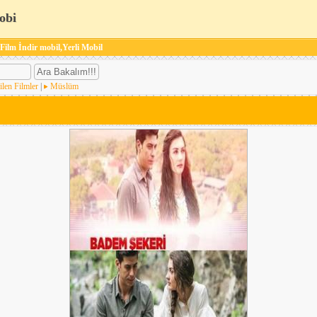
obi
 Film İndir mobil,Yerli Mobil
ilen Filmler
|
Müslüm