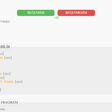
BEĞENDİM
BEĞENMEDİM
+53
Filmleri
EBİLİR
]
25
an
[
]
2025
m
[
]
2025
]
025
 5: Zombi
[
]
2025
]
4 FRAGMANI
miş...