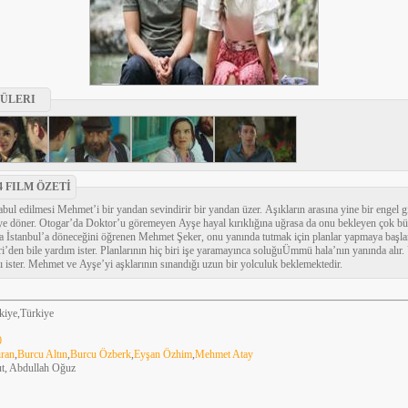
ÜLERI
 FILM ÖZETİ
ul edilmesi Mehmet’i bir yandan sevindirir bir yandan üzer. Aşıkların arasına yine bir engel gi
öye döner. Otogar’da Doktor’u göremeyen Ayşe hayal kırıklığına uğrasa da onu bekleyen çok büy
ra İstanbul’a döneceğini öğrenen Mehmet Şeker, onu yanında tutmak için planlar yapmaya başlar
’den bile yardım ister. Planlarının hiç biri işe yaramayınca soluğuÜmmü hala’nın yanında alır
 ister. Mehmet ve Ayşe’yi aşklarının sınandığı uzun bir yolculuk beklemektedir.
kiye,Türkiye
0
ıran
,
Burcu Altın
,
Burcu Özberk
,
Eyşan Özhim
,
Mehmet Atay
ut, Abdullah Oğuz