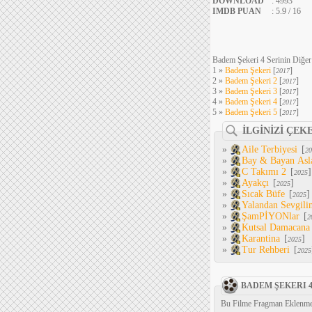
DOWNLOAD
: 4993
IMDB PUAN
: 5.9 / 16
Badem Şekeri 4 Serinin Diğer 
1 »
Badem Şekeri
[
]
2017
2 »
Badem Şekeri 2
[
]
2017
3 »
Badem Şekeri 3
[
]
2017
4 »
Badem Şekeri 4
[
]
2017
5 »
Badem Şekeri 5
[
]
2017
İLGİNİZİ ÇEK
»
Aile Terbiyesi
[
20
»
Bay & Bayan Asl
»
C Takımı 2
[
]
2025
»
Ayakçı
[
]
2025
»
Sıcak Büfe
[
]
2025
»
Yalandan Sevgili
»
ŞamPİYONlar
[
2
»
Kutsal Damacana
»
Karantina
[
]
2025
»
Tur Rehberi
[
2025
BADEM ŞEKERI 
Bu Filme Fragman Eklenme