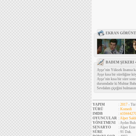
EKRAN GÖRÜNT
BADEM ŞEKERI 4
Ayşe’nin Yüksek lisansa kab
Ayşe kısa bir süreliğine k
Ayşe’nin kısa bir süre son
durumdadır ki Muhtar Bahri
Sevdalım çiçeğini bulmasını
YAPIM
:
2017
- Tür
TÜRÜ
:
Komedi
IMDB
:
tt1044427
OYUNCULAR
:
Alper Sald
YÖNETMENI
: Aydın Bul
SENARYO
: Alper Erze
SÜRE
: 91 Dak.