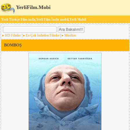
YerliFilm.Mobi
Yerli Türkçe Film indir,Yerli Film İndir mobil,Yerli Mobil
HD Filmler
|
En Çok İndirilen Filmler
|
Müslüm
BOMBOŞ