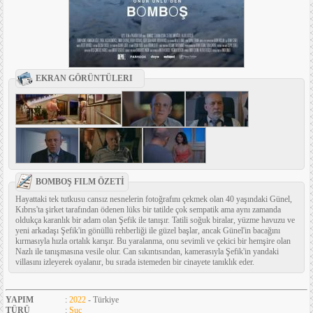
EKRAN GÖRÜNTÜLERI
BOMBOŞ FILM ÖZETİ
Hayattaki tek tutkusu cansız nesnelerin fotoğrafını çekmek olan 40 yaşındaki Günel,
Kıbrıs'ta şirket tarafından ödenen lüks bir tatilde çok sempatik ama aynı zamanda
oldukça karanlık bir adam olan Şefik ile tanışır. Tatili soğuk biralar, yüzme havuzu ve
yeni arkadaşı Şefik'in gönüllü rehberliği ile güzel başlar, ancak Günel'in bacağını
kırmasıyla hızla ortalık karışır. Bu yaralanma, onu sevimli ve çekici bir hemşire olan
Nazlı ile tanışmasına vesile olur. Can sıkıntısından, kamerasıyla Şefik'in yandaki
villasını izleyerek oyalanır, bu sırada istemeden bir cinayete tanıklık eder.
YAPIM
:
2022
- Türkiye
TÜRÜ
:
Suç