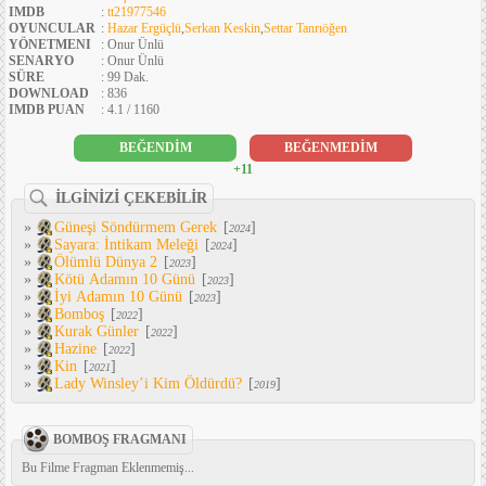
IMDB
:
tt21977546
OYUNCULAR
:
Hazar Ergüçlü
,
Serkan Keskin
,
Settar Tanrıöğen
YÖNETMENI
: Onur Ünlü
SENARYO
: Onur Ünlü
SÜRE
: 99 Dak.
DOWNLOAD
: 836
IMDB PUAN
: 4.1 / 1160
BEĞENDİM
BEĞENMEDİM
+11
İLGİNİZİ ÇEKEBİLİR
»
Güneşi Söndürmem Gerek
[
]
2024
»
Sayara: İntikam Meleği
[
]
2024
»
Ölümlü Dünya 2
[
]
2023
»
Kötü Adamın 10 Günü
[
]
2023
»
İyi Adamın 10 Günü
[
]
2023
»
Bomboş
[
]
2022
»
Kurak Günler
[
]
2022
»
Hazine
[
]
2022
»
Kin
[
]
2021
»
Lady Winsley’i Kim Öldürdü?
[
]
2019
BOMBOŞ FRAGMANI
Bu Filme Fragman Eklenmemiş...