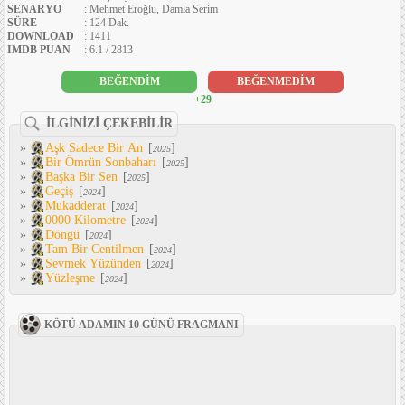
SENARYO
: Mehmet Eroğlu, Damla Serim
SÜRE
: 124 Dak.
DOWNLOAD
: 1411
IMDB PUAN
: 6.1 / 2813
BEĞENDİM
BEĞENMEDİM
+29
İLGİNİZİ ÇEKEBİLİR
»
Aşk Sadece Bir An
[
]
2025
»
Bir Ömrün Sonbaharı
[
]
2025
»
Başka Bir Sen
[
]
2025
»
Geçiş
[
]
2024
»
Mukadderat
[
]
2024
»
0000 Kilometre
[
]
2024
»
Döngü
[
]
2024
»
Tam Bir Centilmen
[
]
2024
»
Sevmek Yüzünden
[
]
2024
»
Yüzleşme
[
]
2024
KÖTÜ ADAMIN 10 GÜNÜ FRAGMANI