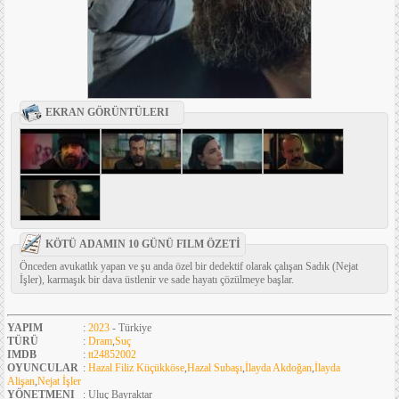
EKRAN GÖRÜNTÜLERI
KÖTÜ ADAMIN 10 GÜNÜ FILM ÖZETİ
Önceden avukatlık yapan ve şu anda özel bir dedektif olarak çalışan Sadık (Nejat
İşler), karmaşık bir dava üstlenir ve sade hayatı çözülmeye başlar.
YAPIM
:
2023
- Türkiye
TÜRÜ
:
Dram
,
Suç
IMDB
:
tt24852002
OYUNCULAR
:
Hazal Filiz Küçükköse
,
Hazal Subaşı
,
İlayda Akdoğan
,
İlayda
Alişan
,
Nejat İşler
YÖNETMENI
: Uluç Bayraktar