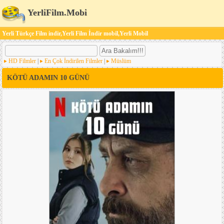
YerliFilm.Mobi
Yerli Türkçe Film indir,Yerli Film İndir mobil,Yerli Mobil
HD Filmler
|
En Çok İndirilen Filmler
|
Müslüm
KÖTÜ ADAMIN 10 GÜNÜ