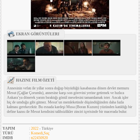
EKRAN GÖRÜNTÜLERI
HAZINE FILM ÖZETİ
Annesinin vefatı ile yıllar sonra doğup büyüdüğü kasabasına dönen devlet memuru
Mesut (Çağlar Çorumlu), annesine karşı son görevini yerine getirmek ve hızlıca
Ankara’ya dönerek yarım bıraktığı gönül meselesini tamamlamak ister. Ancak işler
hiç de umduğu gibi gitmez. Mesut’un memleketinde düşündüğünden daha fazla
kalması gerekecektir. Bu esnada kardeşi Musa (Boran Kuzum) yüzünden katıldığı bir
define kazısı ile Mesut kendisini talihsizlikler zinciri içerisinde bir macerada bulur.
YAPIM
:
2022
- Türkiye
TÜRÜ
:
Komedi
,
Suç
IMDB
:
tt22450920