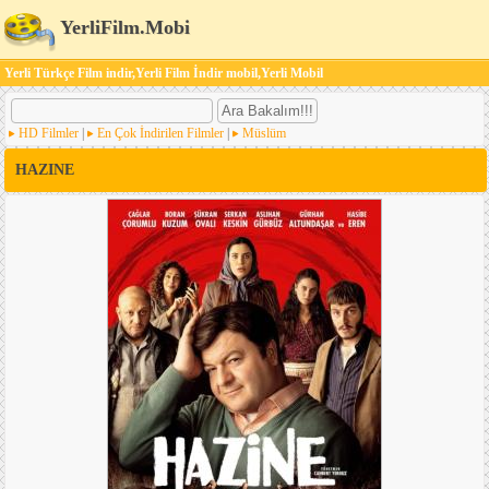
YerliFilm.Mobi
Yerli Türkçe Film indir,Yerli Film İndir mobil,Yerli Mobil
HD Filmler
|
En Çok İndirilen Filmler
|
Müslüm
HAZINE