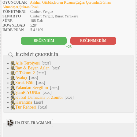
OYUNCULAR
:
Aslıhan Gürbüz
,
Boran Kuzum
,
Çağlar Çorumlu
,
Gürhan
Altundaşar
,
Şükran Ovalı
YÖNETMENI
: Canbert Yerguz
SENARYO
: Canbert Yerguz, Burak Yerlikaya
SÜRE
: 108 Dak.
DOWNLOAD
: 5284
IMDB PUAN
: 5.4 / 1091
BEĞENDİM
BEĞENMEDİM
+28
İLGİNİZİ ÇEKEBİLİR
»
Aile Terbiyesi
[
]
2025
»
Bay & Bayan Aslan
[
]
2025
»
C Takımı 2
[
]
2025
»
Ayakçı
[
]
2025
»
Sıcak Büfe
[
]
2025
»
Yalandan Sevgilim
[
]
2025
»
ŞamPİYONlar
[
]
2025
»
Kutsal Damacana 5: Zombi
[
]
2025
»
Karantina
[
]
2025
»
Tur Rehberi
[
]
2025
HAZINE FRAGMANI